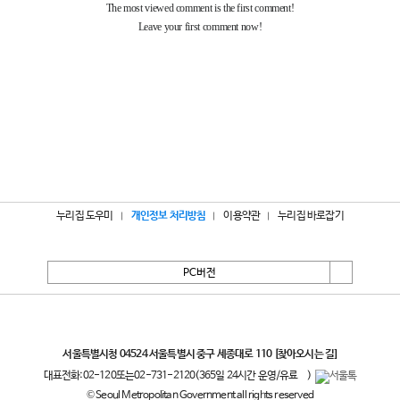
누리집 도우미
개인정보 처리방침
이용약관
누리집 바로잡기
PC버전
서울특별시
서울특별시청 04524 서울특별시 중구 세종대로 110
[찾아오시는 길]
대표전화:
02-120
또는
02-731-2120
(365일 24시간 운영/유료
)
© Seoul Metropolitan Government all rights reserved