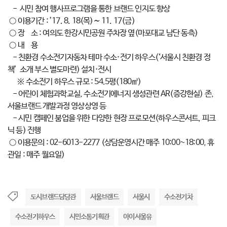
- 시민 참여 행사프로그램을 통한 브랜드 인지도 향상
○ 이용기간 : ’17. 8. 18(목)∼ 11. 17(금)
○ 장 소 : 여의도 한강시민공원 주차장 옆(마포대교 남단 동측)
○ 내 용
- 친환경 수소전기자동차 테마 수소·전기 하우스(‘서울시 친환경 정
책’ 소개 부스 별도마련) 설치·전시
※ 수소전기 하우스 규모 : 54.5평(180㎡)
- 어린이 체험과학교실, 수소전기에너지 생성관련 AR(증강현실) 존,
서울브랜드 개발과정 영상상영 등
- 시민 캠페인 붐업을 위한 다양한 현장 프로모션(하우스콘서트, 피크
닉 등) 진행
○ 이용문의 : 02-6013-2277 (상담운영시간 매주 10:00~18:00, 휴
관일 : 매주 월요일)
도시브랜드담당관
서울브랜드
서울시
수소전기차
수소전기하우스
시민소통기획관
아이서울유