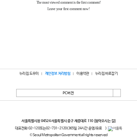
누리집 도우미
개인정보 처리방침
이용약관
누리집 바로잡기
PC버전
서울특별시
서울특별시청 04524 서울특별시 중구 세종대로 110
[찾아오시는 길]
대표전화:
02-120
또는
02-731-2120
(365일 24시간 운영/유료
)
© Seoul Metropolitan Government all rights reserved