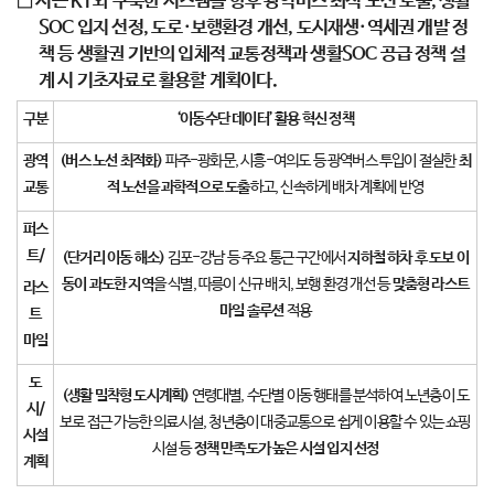
□ 시는 KT와 구축한 시스템을 향후 광역버스 최적 노선 도출, 생활
SOC 입지 선정, 도로·보행환경 개선, 도시재생·역세권 개발 정
책 등 생활권 기반의 입체적 교통정책과 생활SOC 공급 정책 설
계 시 기초자료로 활용할 계획이다.
구분
‘
이동수단 데이터
’
활용 혁신 정책
광역
(
버스 노선 최적화
)
파주-광화문, 시흥-여의도 등 광역버스 투입이 절실한
최
교통
적 노선을 과학적으로 도출
하고, 신속하게 배차 계획에 반영
퍼스
트
/
(
단거리 이동 해소
)
김포-강남 등 주요 통근 구간에서
지하철 하차 후 도보 이
동이 과도한 지역
을 식별, 따릉이 신규 배치, 보행 환경 개선 등
맞춤형 라스트
라스
마일 솔루션
적용
트
마일
도
(
생활 밀착형 도시계획
)
연령대별, 수단별 이동 행태를 분석하여 노년층이 도
시
/
보로 접근 가능한 의료시설, 청년층이 대중교통으로 쉽게 이용할 수 있는 쇼핑
시설
시설 등
정책 만족도가 높은 시설 입지 선정
계획