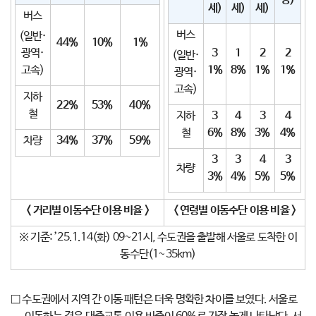
세)
세)
세)
버스
버스
(일반·
44%
10%
1%
광역·
3
1
2
2
(일반·
고속)
1%
8%
1%
1%
광역·
고속)
지하
22%
53%
40%
철
지하
3
4
3
4
철
6%
8%
3%
4%
차량
34%
37%
59%
3
3
4
3
차량
3%
4%
5%
5%
<
거리별 이동수단 이용 비율
>
<
연령별 이동수단 이용 비율
>
※ 기준: ’25.1.14(화) 09~21시, 수도권을 출발해 서울로 도착한 이
동수단(1~35km)
□ 수도권에서 지역 간 이동 패턴은 더욱 명확한 차이를 보였다. 서울로