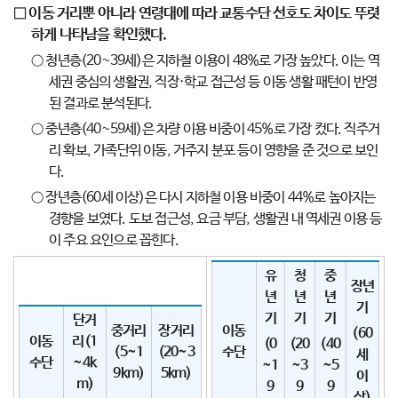
□ 이동 거리뿐 아니라 연령대에 따라 교통수단 선호도 차이도 뚜렷
하게 나타남을 확인했다.
○ 청년층(20~39세)은 지하철 이용이 48%로 가장 높았다. 이는 역
세권 중심의 생활권, 직장·학교 접근성 등 이동 생활 패턴이 반영
된 결과로 분석된다.
○ 중년층(40~59세)은 차량 이용 비중이 45%로 가장 컸다. 직주거
리 확보, 가족단위 이동, 거주지 분포 등이 영향을 준 것으로 보인
다.
○ 장년층(60세 이상)은 다시 지하철 이용 비중이 44%로 높아지는
경향을 보였다. 도보 접근성, 요금 부담, 생활권 내 역세권 이용 등
이 주요 요인으로 꼽힌다.
유
청
중
장년
년
년
년
기
기
기
기
단거
중거리
장거리
이동
(60
이동
리(1
(0
(20
(40
(5~1
(20~3
수단
세
수단
~4k
~1
~3
~5
9km)
5km)
이
m)
9
9
9
상)