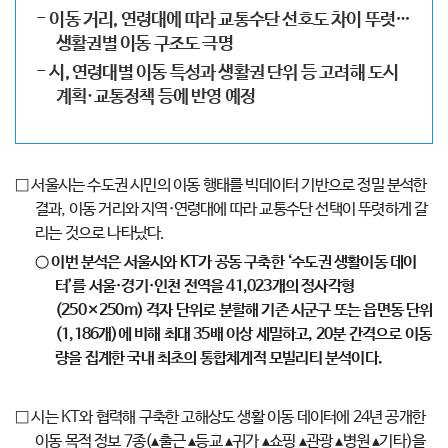
- 이동 거리, 연령대에 따라 교통수단 선호도 차이 뚜렷…
생활권별 이동 구조도 극명
- 시, 연령대별 이동 특성과 생활권 단위 등 고려해 도시
계획·교통정책 등에 반영 예정
□ 서울시는 수도권 시민의 이동 행태를 빅데이터 기반으로 정밀 분석한
결과, 이동 거리와 지역·연령대에 따라 교통수단 선택이 뚜렷하게 갈
리는 것으로 나타났다.
○ 이번 분석은 서울시와 KT가 공동 구축한 ‘수도권 생활이동 데이
터’를 서울·경기·인천 전역을 41,023개의 정사각형
(250×250m) 격자 단위로 분할해 기존 시군구 또는 읍면동 단위
(1,186개)에 비해 최대 35배 이상 세밀하고, 20분 간격으로 이동
량을 집계한 국내 최초의 통합체계적 모빌리티 분석이다.
□ 시는 KT와 협력해 구축한 고해상도 생활 이동 데이터에 24년 공개한
이동 목적 정보 7종(▴출근 ▴등교 ▴귀가 ▴쇼핑 ▴관광 ▴병원 ▴기타)을