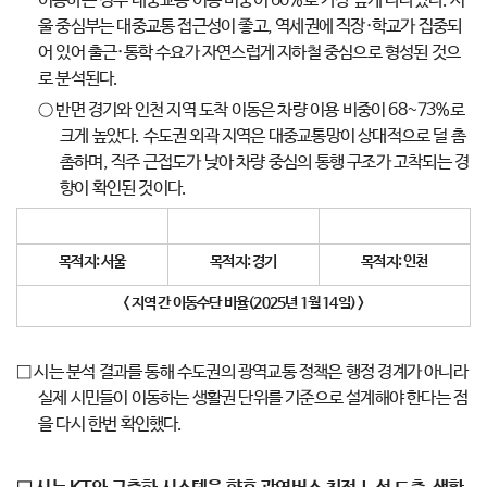
이동하는 경우 대중교통 이용 비중이 60%로 가장 높게 나타났다. 서
울 중심부는 대중교통 접근성이 좋고, 역세권에 직장·학교가 집중되
어 있어 출근·통학 수요가 자연스럽게 지하철 중심으로 형성된 것으
로 분석된다.
○ 반면 경기와 인천 지역 도착 이동은 차량 이용 비중이 68~73%로
크게 높았다. 수도권 외곽 지역은 대중교통망이 상대적으로 덜 촘
촘하며, 직주 근접도가 낮아 차량 중심의 통행 구조가 고착되는 경
향이 확인된 것이다.
목적지
:
서울
목적지
:
경기
목적지
:
인천
<
지역 간 이동수단 비율
(2025
년
1
월
14
일
) >
□ 시는 분석 결과를 통해 수도권의 광역교통 정책은 행정 경계가 아니라
실제 시민들이 이동하는 생활권 단위를 기준으로 설계해야 한다는 점
을 다시 한번 확인했다.