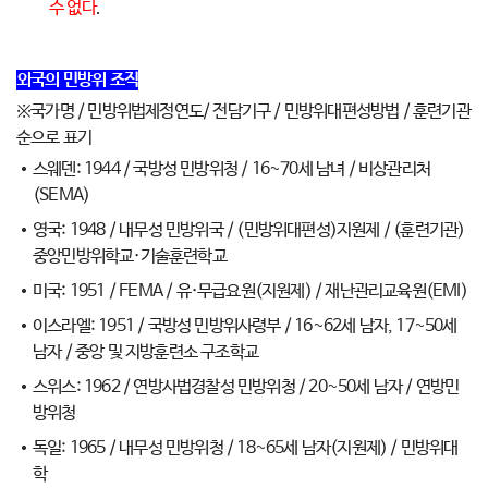
수 없다
.
외국의 민방위 조직
※국가명 / 민방위법제정연도/ 전담기구 / 민방위대편성방법 / 훈련기관
순으로 표기
스웨덴: 1944 / 국방성 민방위청 / 16~70세 남녀 / 비상관리처
(SEMA)
영국: 1948 / 내무성 민방위국 / (민방위대편성)지원제 / (훈련기관)
중앙민방위학교·기술훈련학교
미국: 1951 / FEMA / 유·무급요원(지원제) / 재난관리교육원(EMI)
이스라엘: 1951 / 국방성 민방위사령부 / 16~62세 남자, 17~50세
남자 / 중앙 및 지방훈련소 구조학교
스위스: 1962 / 연방사법경찰성 민방위청 / 20~50세 남자 / 연방민
방위청
독일: 1965 / 내무성 민방위청 / 18~65세 남자(지원제) / 민방위대
학