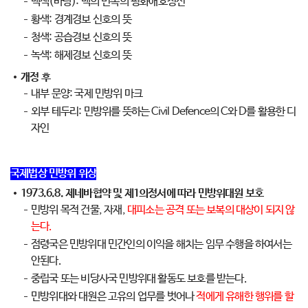
백색(바탕): 백의 민족의 평화애호정신
황색: 경계경보 신호의 뜻
청색: 공습경보 신호의 뜻
녹색: 해제경보 신호의 뜻
개정 후
내부 문양: 국제 민방위 마크
외부 테두리: 민방위를 뜻하는 Civil Defence의 C와 D를 활용한 디
자인
국제법상 민방위 위상
1973.6.8. 제네바협약 및 제1의정서에 따라 민방위대원 보호
민방위 목적 건물, 자재,
대피소는 공격 또는 보복의 대상이 되지 않
는다.
점령국은 민방위대 민간인의 이익을 해치는 임무 수행을 하여서는
안된다.
중립국 또는 비당사국 민방위대 활동도 보호를 받는다.
민방위대와 대원은 고유의 업무를 벗어나
적에게 유해한 행위를 할