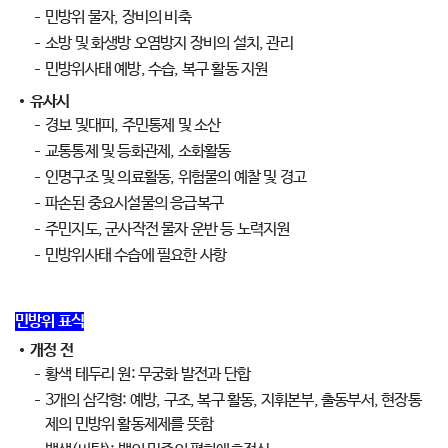
민방위 물자, 장비의 비축
소방 및 화생방 오염방지 장비의 설치, 관리
민방위사태 예방, 수습, 복구 활동 지원
유사시
경보 및대피, 주민통제 및 소산
교통통제 및 등화관제, 소화활동
인명구조 및 의료활동, 위험물의 예찰 및 경고
파손된 중요시설물의 응급복구
주민지도, 군사작전 물자 운반 등 노력지원
민방위사태 수습에 필요한 사항
민방위 표식
개정 전
황색 테두리 원: 무궁화 발전과 단합
3개의 삼각형: 예방, 구조, 복구 활동, 지휘본부, 출동부서, 현장통
제의 민방위 활동제제를 뜻함