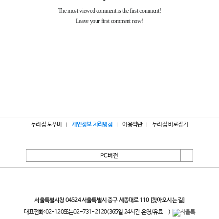
누리집 도우미
개인정보 처리방침
이용약관
누리집 바로잡기
PC버전
서울특별시
서울특별시청 04524 서울특별시 중구 세종대로 110
[찾아오시는 길]
대표전화:
02-120
또는
02-731-2120
(365일 24시간 운영/유료
)