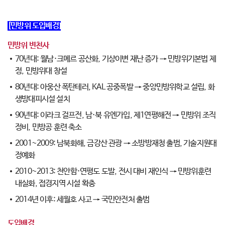
[민방위 도입배경]
민방위 변천사
70년대: 월남·크메르 공산화, 기상이변 재난 증가 → 민방위기본법 제
정, 민방위대 창설
80년대: 아웅산 폭탄테러, KAL 공중폭발 → 중앙민방위학교 설립, 화
생방대피시설 설치
90년대: 이라크 걸프전, 남·북 유엔가입, 제1연평해전 → 민방위 조직
정비, 민방공 훈련 축소
2001~2009: 남북화해, 금강산 관광 → 소방방재청 출범, 기술지원대
정예화
2010~2013: 천안함·연평도 도발, 전시 대비 재인식 → 민방위훈련
내실화, 접경지역 시설 확충
2014년 이후: 세월호 사고 → 국민안전처 출범
도입배경