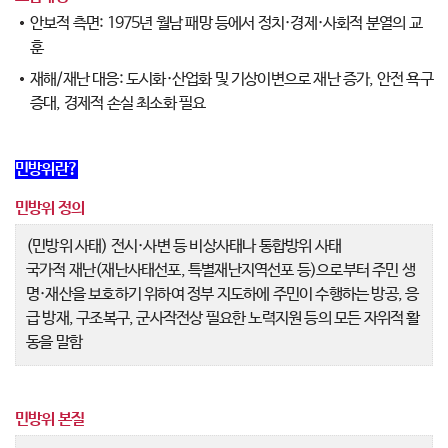
안보적 측면: 1975년 월남 패망 등에서 정치·경제·사회적 분열의 교
훈
재해/재난 대응: 도시화·산업화 및 기상이변으로 재난 증가, 안전 욕구
증대, 경제적 손실 최소화 필요
민방위란?
민방위 정의
(민방위 사태) 전시·사변 등 비상사태나 통합방위 사태
국가적 재난(재난사태선포, 특별재난지역선포 등)으로부터 주민 생
명·재산을 보호하기 위하여 정부 지도하에 주민이 수행하는 방공, 응
급 방재, 구조복구, 군사작전상 필요한 노력지원 등의 모든 자위적 활
동을 말함
민방위 본질