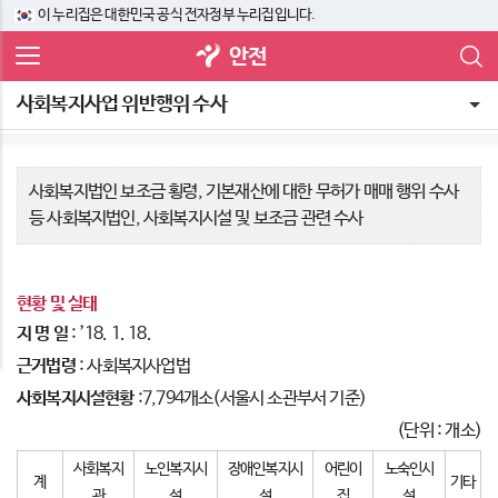
이 누리집은 대한민국 공식 전자정부 누리집입니다.
안전
사회복지사업 위반행위 수사
사회복지법인 보조금 횡령, 기본재산에 대한 무허가 매매 행위 수사
등 사회복지법인, 사회복지시설 및 보조금 관련 수사
현황 및 실태
지 명 일
: ’18. 1. 18.
근거법령
: 사회복지사업법
사회복지시설현황
:7,794개소(서울시 소관부서 기준)
(단위 : 개소)
사회복지
노인복지시
장애인복지시
어린이
노숙인시
계
기타
관
설
설
집
설