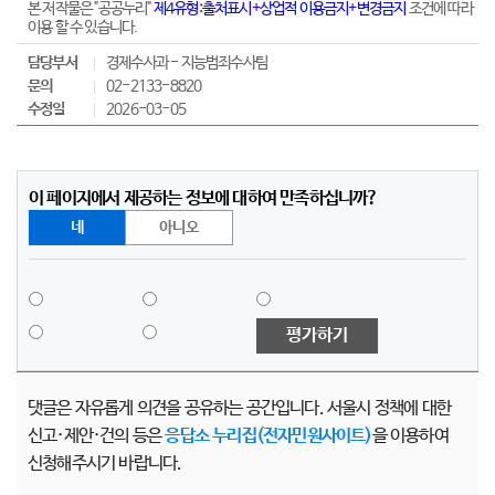
본 저작물은 "공공누리"
제4유형:출처표시+상업적 이용금지+변경금지
조건에 따라
이용 할 수 있습니다.
담당부서
경제수사과 - 지능범죄수사팀
문의
02-2133-8820
수정일
2026-03-05
이 페이지에서 제공하는 정보에 대하여 만족하십니까?
네
아니오
평가하기
댓글은 자유롭게 의견을 공유하는 공간입니다. 서울시 정책에 대한
신고·제안·건의 등은
응답소 누리집(전자민원사이트)
을 이용하여
신청해주시기 바랍니다.