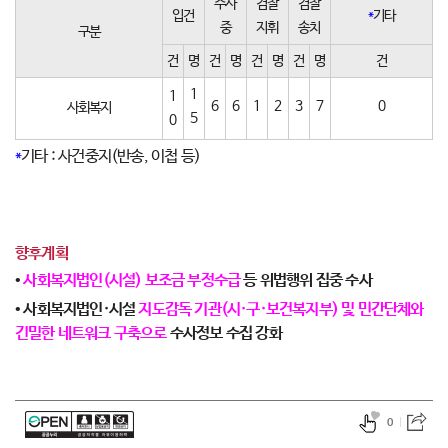
수사
검찰
검찰
입건
*
기타
중
지휘
송치
구분
건
명
건
명
건
명
건
명
건
1
1
6
6
1
2
3
7
0
사회복지
5
0
*
기타 : 사건중지(반송, 이첩 등)
향후계획
•
사회복지법인(시설) 보조금 부정수급
등 위법행위 집중 수사
• 사회복지법인·시설
지도감독 기관(시·구·보건복지부) 및 민간단체와
긴밀한 네트워크 구축으로
수사정보 수집 강화
0