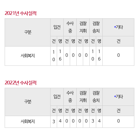
2021년 수사실적
수사
검찰
검찰
입건
*
기타
중
지휘
송치
구분
건
명
건
명
건
명
건
명
건
1
1
1
1
0
0
0
0
0
사회복지
6
0
6
0
2022년 수사실적
수사
검찰
검찰
입건
*
기타
중
지휘
송치
구분
건
명
건
명
건
명
건
명
건
4
0
0
0
0
3
4
0
사회복지
3