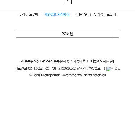
1
누리집 도우미
개인정보 처리방침
이용약관
누리집 바로잡기
PC버전
서울특별시
서울특별시청 04524 서울특별시 중구 세종대로 110
[찾아오시는 길]
대표전화:
02-120
또는
02-731-2120
(365일 24시간 운영/유료
)
© Seoul Metropolitan Government all rights reserved