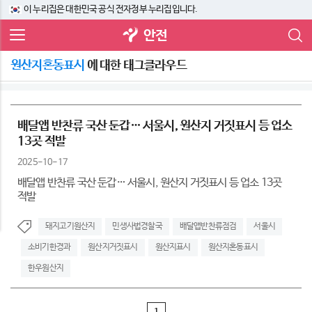
이 누리집은 대한민국 공식 전자정부 누리집입니다.
안전
원산지혼동표시
에 대한 태그클라우드
배달앱 반찬류 국산 둔갑… 서울시, 원산지 거짓표시 등 업소
13곳 적발
2025-10-17
배달앱 반찬류 국산 둔갑… 서울시, 원산지 거짓표시 등 업소 13곳
적발
돼지고기원산지
민생사법경찰국
배달앱반찬류점검
서울시
소비기한경과
원산지거짓표시
원산지표시
원산지혼동표시
한우원산지