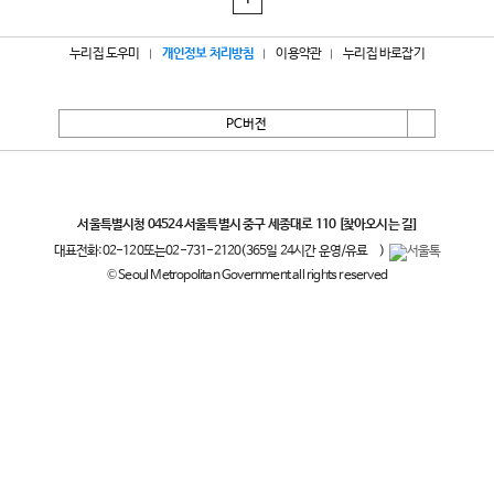
1
누리집 도우미
개인정보 처리방침
이용약관
누리집 바로잡기
PC버전
서울특별시
서울특별시청 04524 서울특별시 중구 세종대로 110
[찾아오시는 길]
대표전화:
02-120
또는
02-731-2120
(365일 24시간 운영/유료
)
© Seoul Metropolitan Government all rights reserved