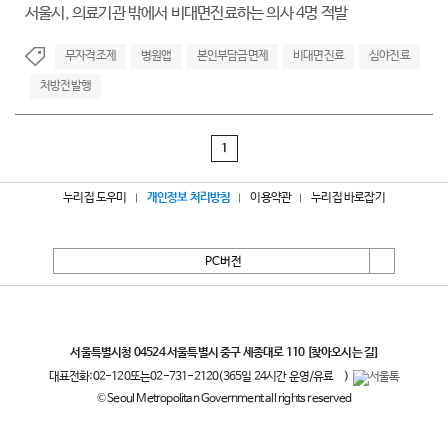
서울시, 의료기관 밖에서 비대면진료하는 의사 4명 적발
무자격조제
병원앱
본인부담금면제
비대면진료
심야진료
처방전발행
1
누리집 도우미
개인정보 처리방침
이용약관
누리집 바로잡기
PC버전
서울특별시
서울특별시청 04524 서울특별시 중구 세종대로 110
[찾아오시는 길]
대표전화:
02-120
또는
02-731-2120
(365일 24시간 운영/유료
)
© Seoul Metropolitan Government all rights reserved