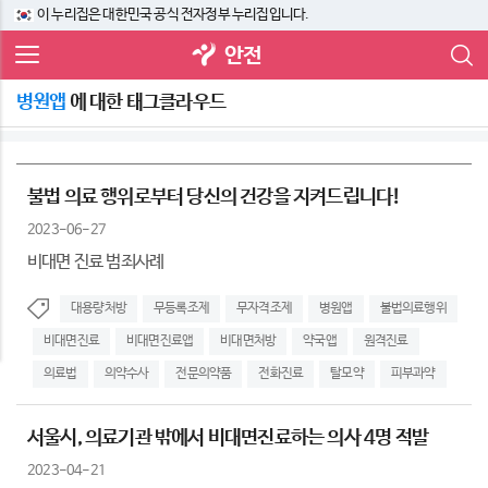
이 누리집은 대한민국 공식 전자정부 누리집입니다.
안전
병원앱
에 대한 태그클라우드
불법 의료 행위로부터 당신의 건강을 지켜드립니다!
2023-06-27
비대면 진료 범죄사례
대용량처방
무등록조제
무자격조제
병원앱
불법의료행위
비대면진료
비대면진료앱
비대면처방
약국앱
원격진료
의료법
의약수사
전문의약품
전화진료
탈모약
피부과약
서울시, 의료기관 밖에서 비대면진료하는 의사 4명 적발
2023-04-21