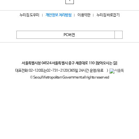
1
누리집 도우미
개인정보 처리방침
이용약관
누리집 바로잡기
PC버전
서울특별시
서울특별시청 04524 서울특별시 중구 세종대로 110
[찾아오시는 길]
대표전화:
02-120
또는
02-731-2120
(365일 24시간 운영/유료
)
© Seoul Metropolitan Government all rights reserved