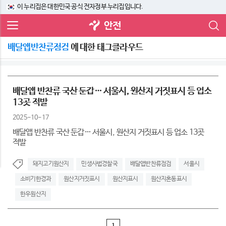
이 누리집은 대한민국 공식 전자정부 누리집입니다.
안전
배달앱반찬류점검
에 대한 태그클라우드
배달앱 반찬류 국산 둔갑… 서울시, 원산지 거짓표시 등 업소
13곳 적발
2025-10-17
배달앱 반찬류 국산 둔갑… 서울시, 원산지 거짓표시 등 업소 13곳
적발
돼지고기원산지
민생사법경찰국
배달앱반찬류점검
서울시
소비기한경과
원산지거짓표시
원산지표시
원산지혼동표시
한우원산지