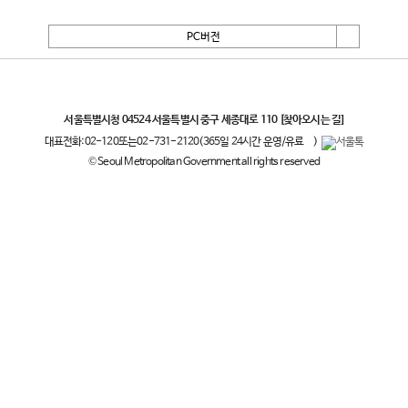
PC버전
서울특별시
서울특별시청 04524 서울특별시 중구 세종대로 110
[찾아오시는 길]
대표전화:
02-120
또는
02-731-2120
(365일 24시간 운영/유료
)
© Seoul Metropolitan Government all rights reserved