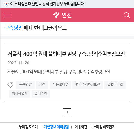
이 누리집은 대한민국 공식 전자정부 누리집입니다.
안전
구속영장
에 대한 태그클라우드
서울시, 400억 원대 불법대부 일당 구속, 범죄수익추징보전
2023-11-20
서울시, 400억 원대 불법대부 일당 구속, 범죄수익추징보전
구속영장
급전
무등록대부
범죄수익추징보전
불법대부업
영세사업자
폭리수취
1
누리집 도우미
개인정보 처리방침
이용약관
누리집 바로잡기