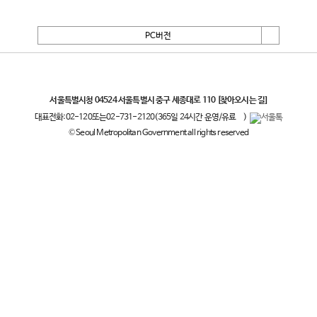
PC버전
서울특별시
서울특별시청 04524 서울특별시 중구 세종대로 110
[찾아오시는 길]
대표전화:
02-120
또는
02-731-2120
(365일 24시간 운영/유료
)
© Seoul Metropolitan Government all rights reserved