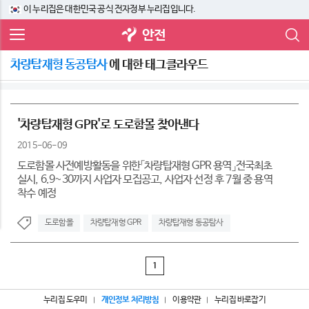
이 누리집은 대한민국 공식 전자정부 누리집입니다.
안전
차량탑재형 동공탐사
에 대한 태그클라우드
'차량탑재형 GPR'로 도로함몰 찾아낸다
2015-06-09
도로함몰 사전예방활동을 위한「차량탑재형 GPR 용역」전국최초
실시, 6.9~30까지 사업자 모집공고, 사업자 선정 후 7월 중 용역
착수 예정
도로함몰
차량탑재형 GPR
차량탑재형 동공탐사
1
누리집 도우미
개인정보 처리방침
이용약관
누리집 바로잡기