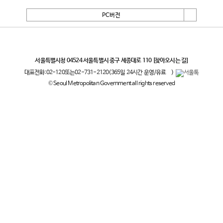
PC버전
서울특별시
서울특별시청 04524 서울특별시 중구 세종대로 110
[찾아오시는 길]
대표전화:
02-120
또는
02-731-2120
(365일 24시간 운영/유료
)
© Seoul Metropolitan Government all rights reserved