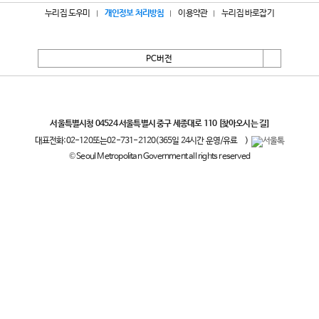
누리집 도우미
개인정보 처리방침
이용약관
누리집 바로잡기
PC버전
서울특별시
서울특별시청 04524 서울특별시 중구 세종대로 110
[찾아오시는 길]
대표전화:
02-120
또는
02-731-2120
(365일 24시간 운영/유료
)
© Seoul Metropolitan Government all rights reserved