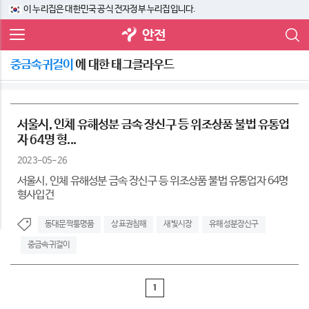
이 누리집은 대한민국 공식 전자정부 누리집입니다.
안전
중금속귀걸이
에 대한 태그클라우드
서울시, 인체 유해성분 금속 장신구 등 위조상품 불법 유통업
자 64명 형...
2023-05-26
서울시, 인체 유해성분 금속 장신구 등 위조상품 불법 유통업자 64명
형사입건
동대문짝퉁명품
상표권침해
새빛시장
유해성분장신구
중금속귀걸이
1