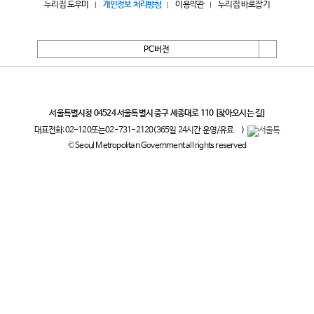
누리집 도우미
개인정보 처리방침
이용약관
누리집 바로잡기
PC버전
서울특별시
서울특별시청 04524 서울특별시 중구 세종대로 110
[찾아오시는 길]
대표전화:
02-120
또는
02-731-2120
(365일 24시간 운영/유료
)
© Seoul Metropolitan Government all rights reserved