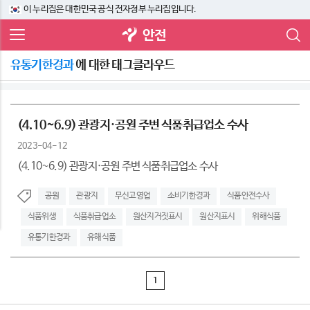
이 누리집은 대한민국 공식 전자정부 누리집입니다.
안전
유통기한경과
에 대한 태그클라우드
(4.10~6.9) 관광지·공원 주변 식품취급업소 수사
2023-04-12
(4.10~6.9) 관광지·공원 주변 식품취급업소 수사
공원
관광지
무신고영업
소비기한경과
식품안전수사
식품위생
식품취급업소
원산지거짓표시
원산지표시
위해식품
유통기한경과
유해식품
1