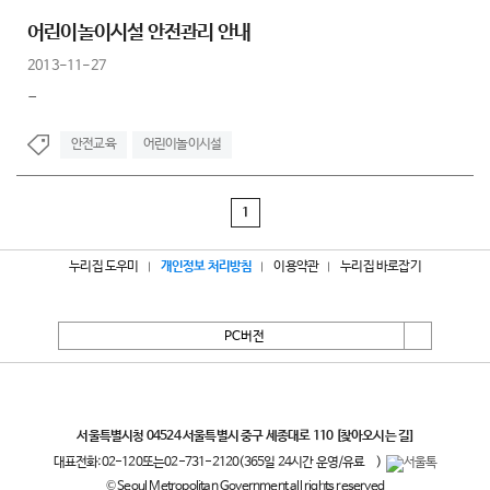
어린이놀이시설 안전관리 안내
2013-11-27
-
안전교육
어린이놀이시설
1
누리집 도우미
개인정보 처리방침
이용약관
누리집 바로잡기
PC버전
서울특별시
서울특별시청 04524 서울특별시 중구 세종대로 110
[찾아오시는 길]
대표전화:
02-120
또는
02-731-2120
(365일 24시간 운영/유료
)
© Seoul Metropolitan Government all rights reserved