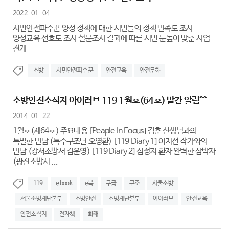
2022-01-04
시민안전파수꾼 양성 정책에 대한 시민들의 정책 만족도 조사
양성교육 선호도 조사 설문조사 결과에 따른 시민 눈높이 맞춘 사업
전개
소방
시민안전파수꾼
안전교육
안전문화
소방안전소식지 아이러브 119 1월호(64호) 발간 알림^^
2014-01-22
1월호(제64호) 주요내용 [Peaple In Focus] 김훈 선생님과의
특별한 만남 (특수구조단 오영환) [119 Diary 1] 이지선 작가와의
만남 (강서소방서 김운영) [119 Diary 2] 심정지 환자 완벽한 삼박자
(광진소방서 ...
119
e book
e북
구급
구조
서울소방
서울소방재난본부
소방안전
소방재난본부
아이러브
안전교육
안전소식지
전자책
화재