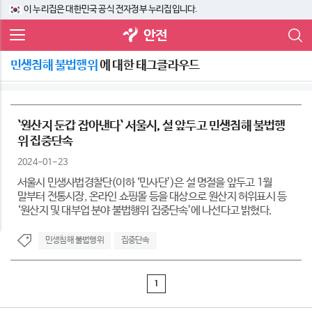
이 누리집은 대한민국 공식 전자정부 누리집입니다.
안전
민생침해 불법행위
에 대한 태그클라우드
`원산지 둔갑 잡아낸다` 서울시, 설 앞두고 민생침해 불법행
위 집중단속
2024-01-23
서울시 민생사법경찰단(이하 ‘민사단’)은 설 명절을 앞두고 1월
말부터 전통시장, 온라인 쇼핑몰 등을 대상으로 원산지 허위표시 등
‘원산지 및 대부업 분야 불법행위 집중단속’에 나선다고 밝혔다.
민생침해 불법행위
집중단속
1