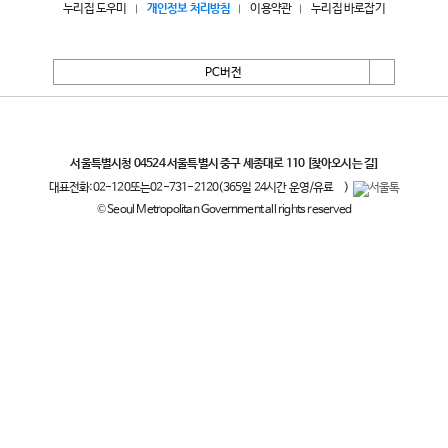
누리집 도우미
개인정보 처리방침
이용약관
누리집 바로잡기
PC버전
서울특별시
서울특별시청 04524 서울특별시 중구 세종대로 110
[찾아오시는 길]
대표전화:
02-120
또는
02-731-2120
(365일 24시간 운영/유료
)
© Seoul Metropolitan Government all rights reserved