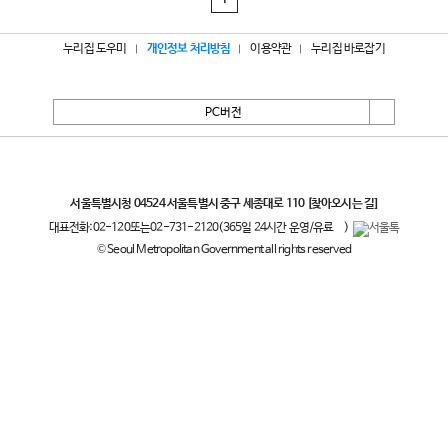
1
누리집 도우미
개인정보 처리방침
이용약관
누리집 바로잡기
PC버전
서울특별시
서울특별시청 04524 서울특별시 중구 세종대로 110
[찾아오시는 길]
대표전화:
02-120
또는
02-731-2120
(365일 24시간 운영/유료
)
© Seoul Metropolitan Government all rights reserved