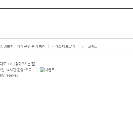
상정보처리기기 운영·관리 방침
누리집 바로잡기
누리집지도
서울시 카
대로 110
[찾아오시는 길]
365일 24시간 운영/유료
)
안내팝업 열기
hts reserved