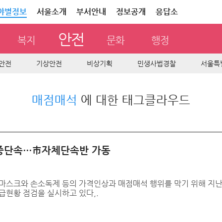
야별정보
서울소개
부서안내
정보공개
응답소
안전
복지
문화
행정
안전
기상안전
비상기획
민생사법경찰
서울특
매점매석
에 대한 태그클라우드
집중단속…市자체단속반 가동
마스크와 손소독제 등의 가격인상과 매점매석 행위를 막기 위해 지난 
급현황 점검을 실시하고 있다,.