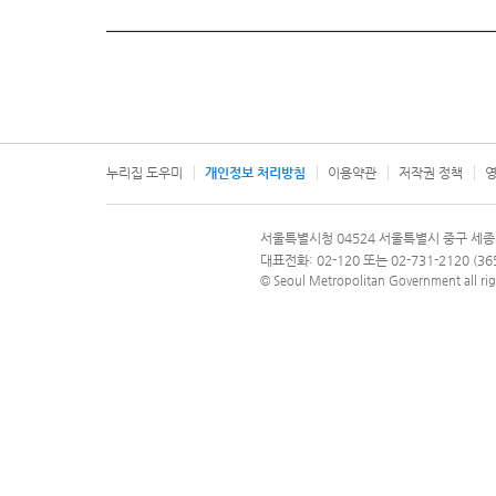
누리집 도우미
개인정보 처리방침
이용약관
저작권 정책
영
서울특별시
서울특별시청 04524 서울특별시 중구 세종
문의 전화번호 120, 120 다산콜재단
대표전화: 02-120 또는 02-731-2120 (
© Seoul Metropolitan Government all rig