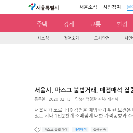
서울특별시
서울소식
시민참여
분
주택
경제
교통
환경
새소식
정책소개
도시안전
시민
서울시, 마스크 불법거래, 매점매석 
등록일 : 2020-02-13
민생사법경찰 소식
/
새소식
서울시가 코로나19 감염을 예방하기 위한 보건용 
있는 시내 1만2천개 소매점에 대한 가격동향과 수
마스크 불법거래
매점매석
집중단속