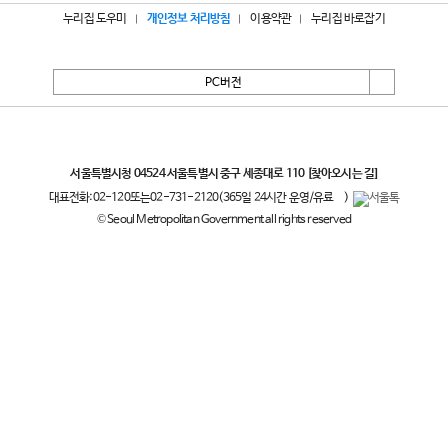
누리집 도우미
개인정보 처리방침
이용약관
누리집 바로잡기
PC버전
서울특별시
서울특별시청 04524 서울특별시 중구 세종대로 110
[찾아오시는 길]
대표전화:
02-120
또는
02-731-2120
(365일 24시간 운영/유료
)
© Seoul Metropolitan Government all rights reserved