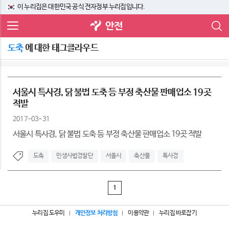
이 누리집은 대한민국 공식 전자정부 누리집입니다.
안전
도축
에 대한 태그클라우드
서울시 특사경, 닭 불법 도축 등 부정 축산물 판매업소 19곳
적발
2017-03-31
서울시 특사경, 닭 불법 도축 등 부정 축산물 판매업소 19곳 적발
도축
민생사법경찰단
서울시
축산물
특사경
1
누리집 도우미
개인정보 처리방침
이용약관
누리집 바로잡기