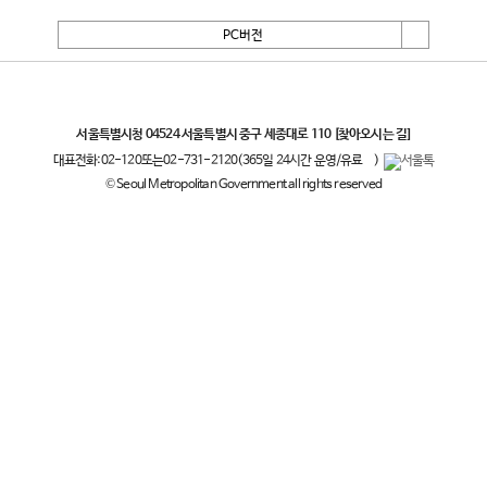
PC버전
서울특별시
서울특별시청 04524 서울특별시 중구 세종대로 110
[찾아오시는 길]
대표전화:
02-120
또는
02-731-2120
(365일 24시간 운영/유료
)
© Seoul Metropolitan Government all rights reserved