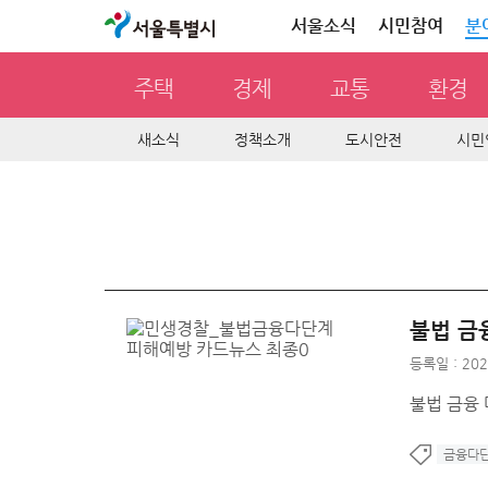
서울특별시
서울소식
시민참여
분
주택
경제
교통
환경
새소식
정책소개
도시안전
시민
불법 금
등록일 : 202
불법 금융
금융다