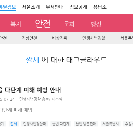
야별정보
서울소개
부서안내
정보공개
응답소
안전
복지
문화
행정
안전
기상안전
비상기획
민생사법경찰
서울특
깔세
에 대한 태그클라우드
융 다단계 피해 예방 안내
5-07-24
민생사법경찰 홍보
/
새소식
 다단계 피해 예방
단계
깔세
민생사법경찰국
불법 다단계
불법 방문판매
서울특별시
후원