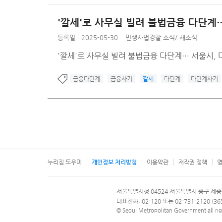
'깔세'로 사무실 빌려 불법금융 다단계
등록일 : 2025-05-30
민생사법경찰 소식
/
새소식
'깔세'로 사무실 빌려 불법금융 다단계… 서울시,
금융다단계
금융사기
깔세
다단계
다단계사기
누리집 도우미
개인정보 처리방침
이용약관
저작권 정책
영
서울특별시
서울특별시청 04524 서울특별시 중구 세종
문의 전화번호 120, 120 다산콜재단
대표전화: 02-120 또는 02-731-2120 (
© Seoul Metropolitan Government all rig