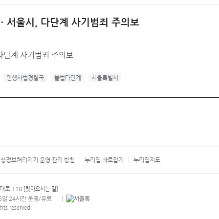
… 서울시, 다단계 사기범죄 주의보
 다단계 사기범죄 주의보
민생사법경찰국
불법다단계
서울특별시
상정보처리기기 운영·관리 방침
누리집 바로잡기
누리집지도
서울시 카
대로 110
[찾아오시는 길]
365일 24시간 운영/유료
)
안내팝업 열기
hts reserved