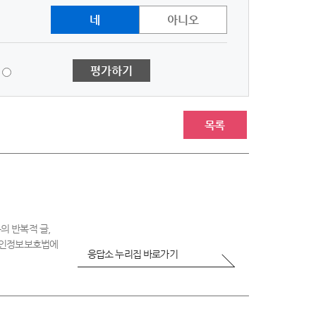
네
아니오
1
평가하기
점
-
매
우
목록
불
만
족
의 반복적 글,
 개인정보보호법에
응답소 누리집 바로가기