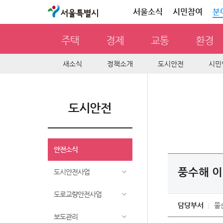
서울특별시
서울소식
시민참여
분
주택
경제
교통
환경
새소식
정책소개
도시안전
시민
도시안전
안전소식
풍수해 이
도시안전사업
도로교량안전사업
담당부서
물
보도관리