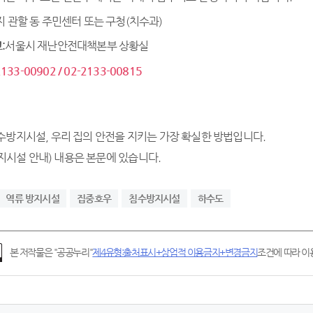
 관할 동 주민센터 또는 구청(치수과)
:
서울시 재난안전대책본부 상황실
2133-00902 / 02-2133-00815
수방지시설, 우리 집의 안전을 지키는 가장 확실한 방법입니다.
역류 방지시설
집중호우
침수방지시설
하수도
본 저작물은 "공공누리"
제4유형:출처표시+상업적 이용금지+변경금지
조건에 따라 이용