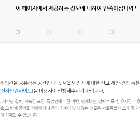
이 페이지에서 제공하는 정보에 대하여 만족하십니까?
5
4
3
2
점
점
점
점
-
-
-
-
매
만
보
불
우
족
통
만
만
족
족
게 의견을 공유하는 공간입니다. 서울시 정책에 대한 신고·제안·건의 등은
(전자민원사이트)
을 이용하여 신청해주시기 바랍니다.
, 저작권 침해, 저속한 표현, 특정인에 대한 비방, 명예훼손, 정치적 목적, 유사한 내용
출,그 밖에 공익을 저해하거나 운영 취지에 맞지 않는 댓글은 서울특별시 조례 및
이 삭제될 수 있습니다.