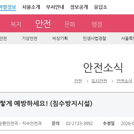
야별정보
서울소개
부서안내
정보공개
응답소
안전
복지
문화
행정
안전
기상안전
비상기획
민생사법경찰
서울특
안전소식
안전
도시안전
안전소식
렇게 예방하세요! (침수방지시설)
순환안전국
치수안전과
문의
02-2133-3892
수정일
2026-0