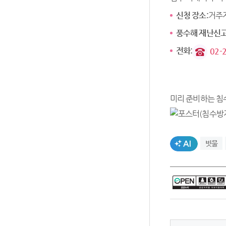
신청 장소:
거주지
풍수해 재난신고
전화:
02-
미리 준비하는 침
AI생성태그
빗물