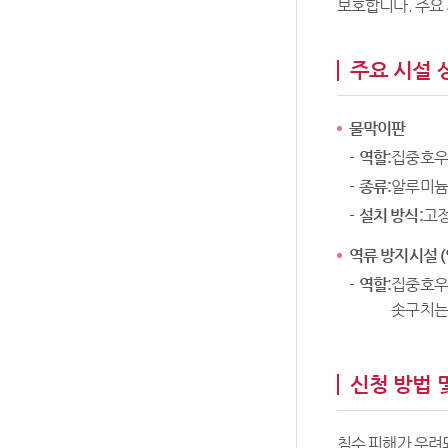
보호합니다. 주요 
주요 시설 
물막이판
역할:
집중호우 
종류:
알루미늄
설치 방식:
고정
역류 방지시설 
역할:
집중호우 
솟구치는
신청 방법 
침수 피해가 우려