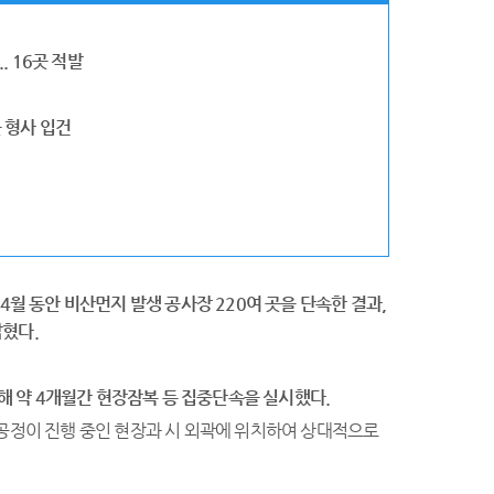
 16곳 적발
 형사 입건
4
월 동안 비산먼지 발생 공사장
220
여 곳을 단속한
결과
,
밝혔다
.
해
약
4
개월간 현장잠복 등 집중단속을 실시했다
.
기공정이 진행 중인 현장과 시 외곽에 위치하여 상대적으로