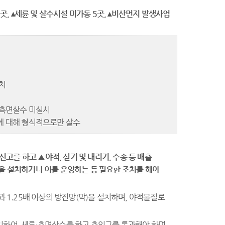
곳
,
▴
세륜 및 살수시설 미가동
5
곳
,
▴
비산먼지 발생사업
치
 측면살수 미실시
에 대해 형식적으로만 살수
 신고를 하고
▲
야적
,
싣기 및 내리기
,
수송 등 배출
을 설치하거나 이를 운영하는 등 필요한 조치를 해야
 1.25배 이상의 방진망(막)을 설치하며, 야적물질로
치하여, 세륜·측면살수를 하고 출입구를 통과해야 하며,