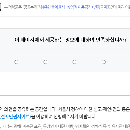
본 저작물은 "공공누리"
제4유형:출처표시+상업적 이용금지+변경금지
조건에 따라 이용
이 페이지에서 제공하는 정보에 대하여 만족하십니까?
5
4
3
2
점
점
점
점
-
-
-
-
매
만
보
불
우
족
통
만
만
족
족
게 의견을 공유하는 공간입니다. 서울시 정책에 대한 신고·제안·건의 등은
(전자민원사이트)
을 이용하여 신청해주시기 바랍니다.
, 저작권 침해, 저속한 표현, 특정인에 대한 비방, 명예훼손, 정치적 목적, 유사한 내용