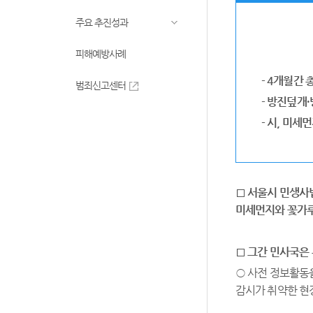
주요 추진성과
피해예방사례
- 4개월간 
범죄신고센터
-
방진덮개
·
-
시
,
미세먼
□
서울시 민생사
미세먼지와 꽃가루
□
그간 민사국은
○ 사전 정보활동
감시가 취약한 현