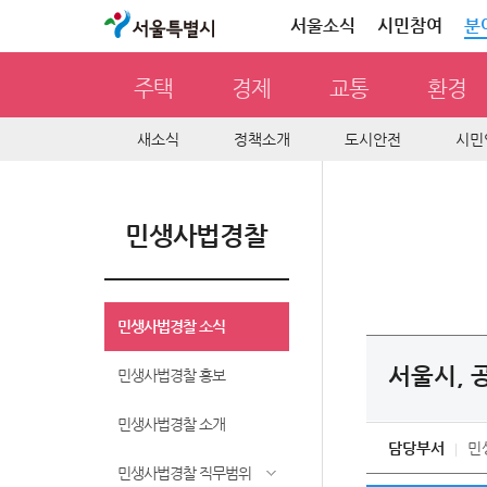
서울특별시
서울소식
시민참여
분
주택
경제
교통
환경
새소식
정책소개
도시안전
시민
민생사법경찰
민생사법경찰 소식
서울시, 
민생사법경찰 홍보
민생사법경찰 소개
담당부서
민
민생사법경찰 직무범위