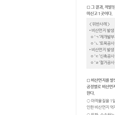
□
그 결과
,
적발된
미신고
1
곳이다
.
< 위반사례 >
‣ 비산먼지 발
ㅇ ‘ㄱ’재개발
ㅇ ‘ㄴ’토목공
‣ 비산먼지 발
ㅇ ‘ㄷ’신축공
ㅇ ‘ㄹ’철거공
□
비산먼지를 발
공정별로 비산먼지
한다
.
○ 야적물질을 1일
인한 비산먼지 억
○ 또한, 수송하