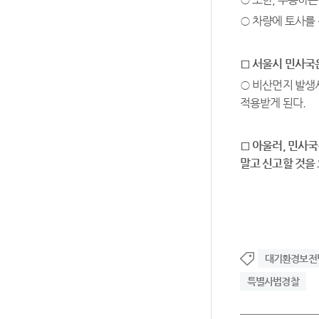
○ 차량에 토사를
□
서울시 민사국
○ 비산먼지 발생
적용받게 된다.
□
아울러
,
민사국
말고 신고할 것을
대기환경보전
특별사법경찰