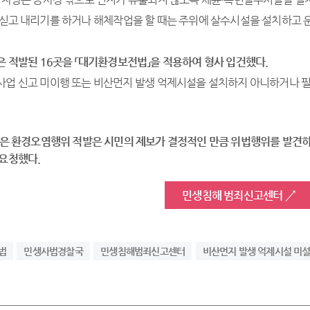
 싣고 내리기를 하거나 해체작업을 할 때는 주위에 살수시설을 설치하고 
은 적발된
16
곳을
「
대기환경보전법
」
을 적용하여 형사 입건했다
.
사업 신고 미이행 또는 비산먼지 발생 억제시설을 설치하지 아니하거나 필요
은 환경오염행위 적발은 시민의 제
보가 결정적인 만
큼 위법행위를 발견하
 요청했다
.
민생침해 범죄신고센터 ↗
법
민생사법경찰국
민생침해범죄신고센터
비산먼지 발생 억제시설 미