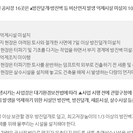
 공사장
16
곳은
▴
방진덮개
·
방진벽 등 비산먼
지 발생 억제시설 미설치
10
생 억제시설 미설치
부지 현장은 야적된 토사와 절개한 사면에 7일 이상 방진덮개 미설치
사 현장은 터파기 및 기초를 다지는 작업을 하면서 부지 경계에 방진벽 미설
생 억제조치 미이행
사 현장은 터파기한 토사를 운반하는 덤프트럭 외부로 진출하기 전 세륜 및
사 현장은 살수시설을 설치해 놓고도 건축물 해체 시 발생하는 다량의 먼지
생시키는 사업장은 대기환경보전법에 따라
▲
사업 시
행 전에 관할구청에
 발생을 억제하기 위한 시설인 방진벽
,
방진덮개
,
세륜시설
,
살수시설 등
 이상 보관할 경우 방진덮개로 덮고, 최고저장높이의 1/3 이상의 방진벽과
제를 위해 물뿌리는 시설을 설치해야 한다.
는 차량은 공사장 밖으로 먼지가 유출되지 않도록 세륜·측면살수시설을 설