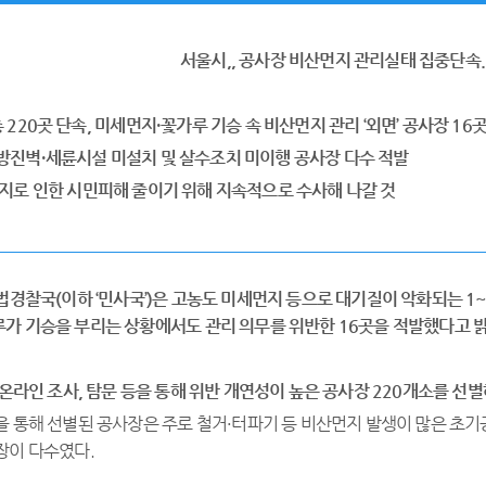
서울시
,,
공사장 비산먼지 관리실태 집중단속...
총 220곳 단속
,
미세먼지
·
꽃가루 기승 속 비산먼지 관리
‘
외면
’
공사장
16
곳
방진벽
·
세륜시설 미설치 및 살수조치 미이행 공사장 다수 적발
지로 인한 시민피해 줄이기 위해 지속적으로 수사해 나갈 것
법경찰국
(
이하
‘
민사국
’)
은 고농도 미세먼지 등으로 대기질이
악화되는
1~
가 기승을 부리는 상황에서도 관리 의무를 위
반한
16
곳을 적발했다고 
 온라인 조사
,
탐문 등을 통해
위반 개연성이 높은
공
사
장
220
개소를
선별
을 통해 선별된 공사장은 주로 철거·터파기 등 비산먼지 발생이 많은 초
장이 다수였다.