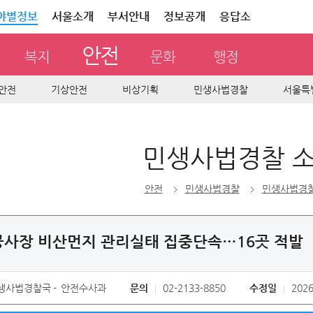
야별정보
서울소개
부서안내
정보공개
응답소
안전
복지
문화
행정
안전
기상안전
비상기획
민생사법경찰
서울특
민생사법경찰 
안전
민생사법경찰
민생사법경찰
공사장 비산먼지 관리실태 집중단속…16곳 적발
생사법경찰국
안전수사과
문의
02-2133-8850
수정일
2026