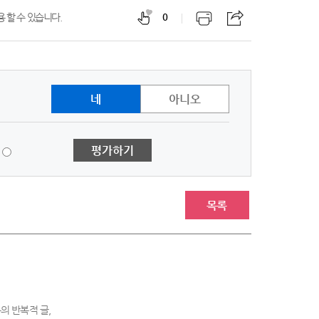
 할 수 있습니다.
0
네
아니오
1
평가하기
점
-
매
우
목록
불
만
족
의 반복적 글,