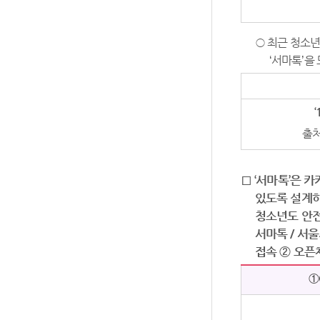
○ 최근 청소년
‘서마톡’을
‘
출처
□ ‘서마톡’은 
있도록 설계하
청소년도 안전
서마톡 / 서
접속 ② 오픈
①