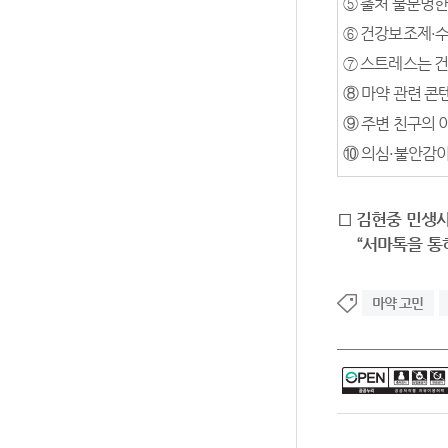
⑤ 출처 불분명한
⑥ 건강보조제·수
⑦ 스트레스는 
⑧ 마약 관련 콘
⑨ 주변 친구의 
⑩ 의심·불안감이
□ 김현중 민생
“서마톡을 통
마약 고민