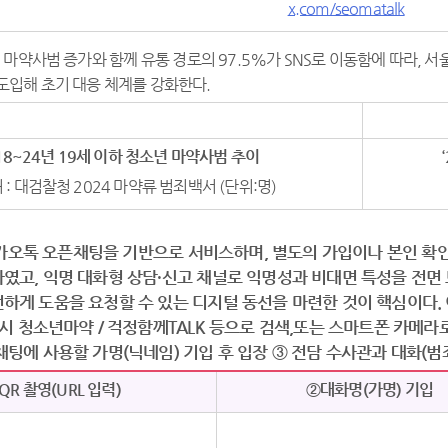
x.com/seomatalk
 마약사범 증가와 함께 유통 경로의 97.5%가 SNS로 이동함에 따라, 
 도입해 초기 대응 체계를 강화한다.
18~24
년
19
세 이하 청소년 마약사범 추이
 : 대검찰청 2024 마약류 범죄백서 (단위:명)
카카오톡 오픈채팅을 기반으로 서비스하며, 별도의 가입이나 본인 확
였고, 익명 대화형 상담·신고 채널로 익명성과 비대면 특성을 전면
하게 도움을 요청할 수 있는 디지털 동선을 마련한 것이 핵심이다.
울시 청소년마약 / 걱정함께TALK 등으로 검색,또는 스마트폰 카메라로
채팅에 사용할 가명(닉네임) 기입 후 입장 ③ 전담 수사관과 대화(범죄
QR 촬영(URL 입력)
②대화명(가명) 기입