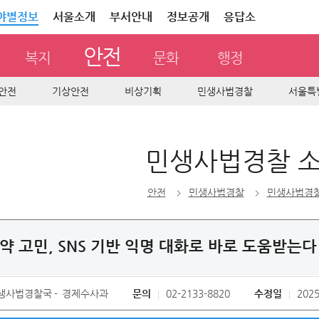
야별정보
서울소개
부서안내
정보공개
응답소
안전
복지
문화
행정
안전
기상안전
비상기획
민생사법경찰
서울특
민생사법경찰 
안전
민생사법경찰
민생사법경찰
약 고민, SNS 기반 익명 대화로 바로 도움받는다
생사법경찰국
경제수사과
문의
02-2133-8820
수정일
2025