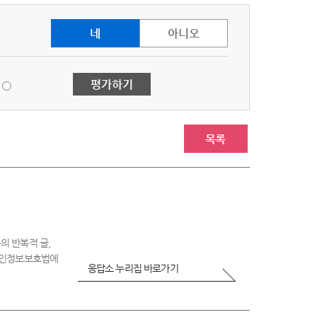
네
아니오
1
평가하기
점
-
매
우
목록
불
만
족
의 반복적 글,
 개인정보보호법에
응답소 누리집 바로가기