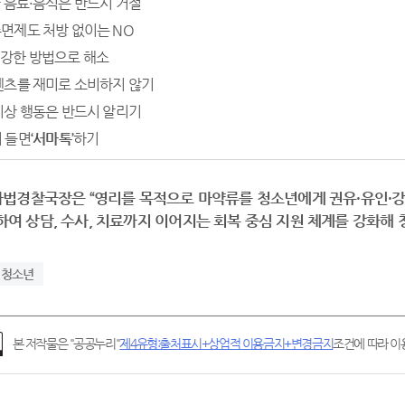
 음료·음식은 반드시 거절
면제도 처방 없이는 NO
건강한 방법으로 해소
텐츠를 재미로 소비하지 않기
이상 행동은 반드시 알리기
 들면
‘
서마톡
’
하기
사법경찰국장은 “영리를 목적으로 마약류를 청소년에게 권유·유인·강
하여 상담, 수사, 치료까지 이어지는 회복 중심 지원 체계를 강화해
청소년
본 저작물은 "공공누리"
제4유형:출처표시+상업적 이용금지+변경금지
조건에 따라 이용