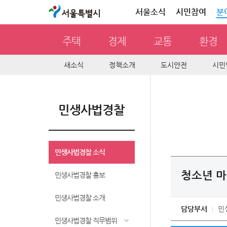
서울특별시
서울소식
시민참여
분
주택
경제
교통
환경
새소식
정책소개
도시안전
시민
민생사법경찰
민생사법경찰 소식
청소년 마
민생사법경찰 홍보
민생사법경찰 소개
담당부서
민
민생사법경찰 직무범위