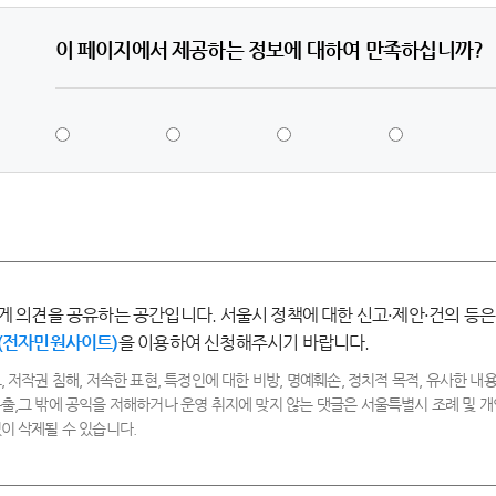
이 페이지에서 제공하는 정보에 대하여 만족하십니까?
5
4
3
2
점
점
점
점
-
-
-
-
매
만
보
불
우
족
통
만
만
족
족
게 의견을 공유하는 공간입니다. 서울시 정책에 대한 신고·제안·건의 등은
(전자민원사이트)
을 이용하여 신청해주시기 바랍니다.
, 저작권 침해, 저속한 표현, 특정인에 대한 비방, 명예훼손, 정치적 목적, 유사한 내용
출,그 밖에 공익을 저해하거나 운영 취지에 맞지 않는 댓글은 서울특별시 조례 및
이 삭제될 수 있습니다.