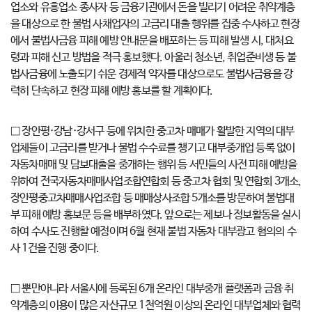
업소와 유흥업소 종사자 등 금융기관에서 돈을 빌리기 어려운 취약계층
을 대상으로 한 불법 사채업자의 고금리 대출 행위를 집중 수사하고 현장
에서 불법사금융 피해 예방 안내문을 배포하는 등 피해 발생 시, 대처요
령과 피해 신고 방법을 적극 홍보했다. 아울러 청소년, 취업준비생 등 불
법사금융에 노출되기 쉬운 경제적 약자를 대상으로도 불법사금융을 강
력히 단속하고 현장 피해 예방 홍보를 할 계획이다.
□ 장안평·강남·강서구 등에 위치한 중고차 매매가 활발한 지역의 대부
업체들이 고금리를 받거나 불법 수수료를 챙기고 대부중개업 등록 없이
자동차매매 및 담보대출을 중개하는 행위 등 서민들의 사전 피해 예방을
위하여 전국자동차매매사업조합연합회 등 중고차 협회 및 연합회 3개소,
장안평중고차매매사업조합 등 매매상사조합 5개소를 방문하여 불법대
부 피해 예방 홍보문 등을 배부하였다. 앞으로는 제보나 정보활동을 실시
하여 수사도 진행할 예정이며 6월 현재 불법 자동차 대부광고 혐의의 수
사 1건을 진행 중이다.
□ 뿐만아니라 서울시에 등록된 6개 온라인 대부중개 플랫폼과 금융 취
약계층의 이용이 많은 자산규모 1천억원 이상의 온라인 대부업체와 협력