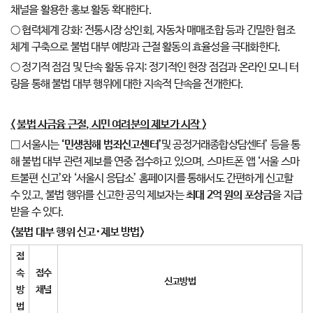
채널을 활용한 홍보 활동 확대한다.
○ 협력체계 강화: 전통시장 상인회, 자동차 매매조합 등과 긴밀한 협조
체계 구축으로 불법 대부 예방과 근절 활동의 효율성을 극대화한다.
○ 정기적 점검 및 단속 활동 유지: 정기적인 현장 점검과 온라인 모니 터
링을 통해 불법 대부 행위에 대한 지속적 단속을 전개한다.
<
불법 사금융 근절
,
시민 여려분의 제보가 시작
>
□ 서울시는
‘
민생침해 범죄신고센터
’
및 공정거래종합상담센터’ 등을 통
해 불법 대부 관련 제보를 연중 접수하고 있으며, 스마트폰 앱 ‘서울 스마
트불편 신고’와 ‘서울시 응답소’ 홈페이지를 통해서도 간편하게 신고할
수 있고, 불법 행위를 신고한 공익 제보자는
최대
2
억 원의 포상금
을 지급
받을 수 있다.
<
불법 대부 행위 신고
･
제보 방법
>
접
속
접수
신고방법
방
채널
법