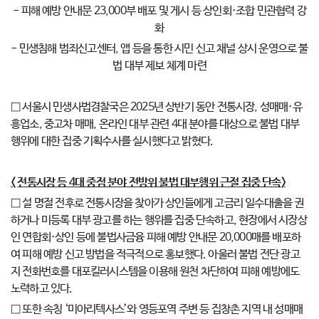
- 피해 예방 안내문 23,000부 배포 및 게시 등 상인회·조합 민관협력 강
화
- 민생침해 범죄신고센터, 앱 등을 통한 시민 신고 채널 상시 운영으로 불
법 대부 제보 체계 마련
□ 서울시 민생사법경찰국은 2025년 상반기 동안 전통시장, 성매매·유
흥업소, 중고차 매매, 온라인 대부 관련 4대 분야를 대상으로 불법 대부
행위에 대한 집중 기획수사를 실시했다고 밝혔다.
<
전통시장 등
4
대 중점 분야 전방위 불법 대부행위 근절 집중 단속
>
□ 설 명절 전후로 전통시장을 찾아가 상인들에게 고금리 일수대출을 권
하거나 미등록 대부 광고를 하는 행위를 집중 단속하고, 현장에서 시장상
인 연합회·상인 등에 불법사금융 피해 예방 안내문 20,000매를 배포하
여 피해 예방 신고 방법을 적극적으로 홍보했다. 아울러 불법 전단 광고
지 전화번호를 대포킬러시스템을 이용해 원천 차단하여 피해 예방에도
노력하고 있다.
□ 또한 속칭 ‘미아리텍사스’와 영등포역 주변 등 집창촌 지역 내 성매매