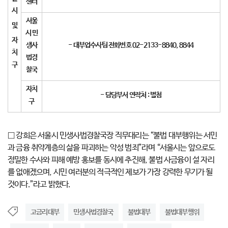
센터
시
서울
및
시 민
자
생사
-
대부업수사팀 전화번호
02-2133-8840, 8844
치
법경
구
찰국
자치
-
담당부서 연락처
:
별첨
구
□ 강희은 서울시 민생사법경찰국장 직무대리는 “불법 대부행위는 서민
과 금융 취약계층의 삶을 파괴하는 악성 범죄”라며 “서울시는 앞으로도
정밀한 수사와 피해 예방 홍보를 동시에 추진해, 불법 사금융이 설 자리
를 없애겠으며, 시민 여러분의 적극적인 제보가 가장 강력한 무기가 될
것이다.”라고 밝혔다.
고금리대부
민생사법경찰국
불법대부
불법대부행위