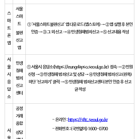
서울
스
스마
마
트
①
‘
서울스마트불편신고
’
앱 다운로드
(
앱스토어
)
→ ②
앱 실행 후 본인
트
인증
→ ③
그 외 신고
→ ④
민생침해범죄신고
→ ⑤
신고내용 작성
불편
폰
신고
앱
앱
서
민생
울
①
서울시 응답소
(https://eungdapso.seoul.go.kr)
접속
→ ②
민원
침해
시
신청
→ ③
민생침해 범죄신고 및 상담
→
④
민생침해 범죄신고
(
왼쪽
)
범죄
응
하단
‘
신고하기
’
클릭
→
⑤
민생침해 범죄신고센터 본인 인증 후 신고
신고
답
글 작성
센터
소
공정
거래
-
온라인
:
https://sftc.seoul.go.kr
종합
-
전화번호
:(
국번없이
)1600-0700
서
상담
울