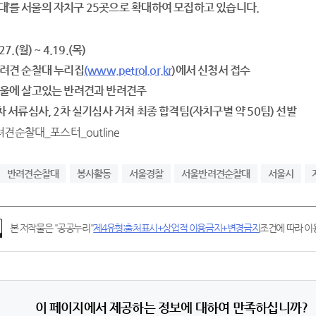
대’를 서울의 자치구 25곳으로 확대하여 모집하고 있습니다.
7.(월) ~ 4.19.(목)
반려견 순찰대 누리집
(www.petrol.or.kr
)에서 신청서 접수
서울에 살고있는 반려견과 반려견주
1차 서류심사, 2차 실기심사 거쳐 최종 합격팀(자치구별 약 50팀) 선발
반려견순찰대
봉사활동
서울경찰
서울반려견순찰대
서울시
본 저작물은 "공공누리"
제4유형:출처표시+상업적 이용금지+변경금지
조건에 따라 이용
이 페이지에서 제공하는 정보에 대하여 만족하십니까?