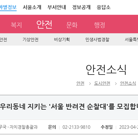
야별정보
서울소개
부서안내
정보공개
응답소
안전
복지
문화
행정
안전
기상안전
비상기획
민생사법경찰
서울특
안전소식
안전
도시안전
안전소식
우리동네 지키는 '서울 반려견 순찰대'를 모집합
무국
자치경찰총괄과
문의
02-2133-9810
수정일
2023-04-