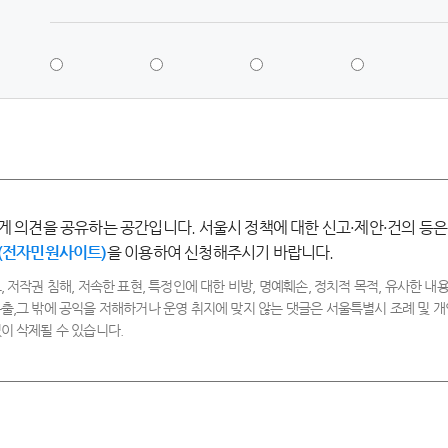
5
4
3
2
점
점
점
점
-
-
-
-
매
만
보
불
우
족
통
만
만
족
족
게 의견을 공유하는 공간입니다. 서울시 정책에 대한 신고·제안·건의 등은
(전자민원사이트)
을 이용하여 신청해주시기 바랍니다.
, 저작권 침해, 저속한 표현, 특정인에 대한 비방, 명예훼손, 정치적 목적, 유사한 내용
출,그 밖에 공익을 저해하거나 운영 취지에 맞지 않는 댓글은 서울특별시 조례 및
이 삭제될 수 있습니다.