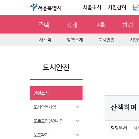
서울특별시
서울소식
시민참여
분
주택
경제
교통
환경
새소식
정책소개
도시안전
시민
도시안전
안전소식
산책하며 
도시안전사업
도로교량안전사업
담당부서
사
보도관리