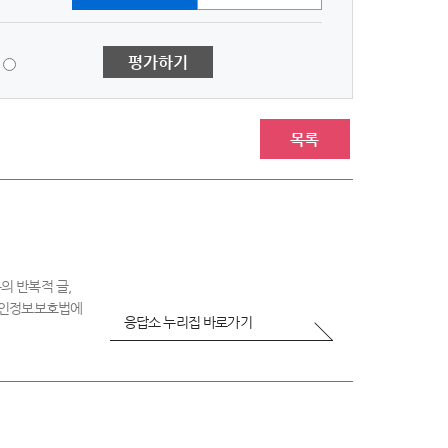
1
평가하기
점
-
매
우
목록
불
만
족
의 반복적 글,
 개인정보보호법에
응답소 누리집 바로가기