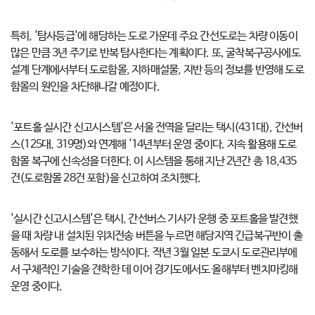
특히, '탐사등급'에 해당하는 도로 가운데 주요 간선도로는 차량 이동이
많은 만큼 3년 주기로 반복 탐사한다는 계획이다. 또, 굴착복구공사에도
설계 단계에서부터 도로함몰, 지하매설물, 지반 등의 정보를 반영해 도로
함몰의 원인을 차단해나갈 예정이다.
'포트홀 실시간 신고시스템'은 서울 전역을 달리는 택시(431대), 간선버
스(125대, 319명)와 연계해 '14년부터 운영 중이다. 지속 활용해 도로
함몰 복구에 신속성을 더한다. 이 시스템을 통해 지난 2년간 총 18,435
건(도로함몰 28건 포함)을 신고하여 조치했다.
'실시간 신고시스템'은 택시, 간선버스 기사가 운행 중 포트홀을 발견했
을 때 차량 내 설치된 위치전송 버튼을 누르면 해당지역 긴급복구반이 출
동해서 도로를 보수하는 방식이다. 작년 3월 일본 도쿄시 도로관리부에
서 구체적인 기술을 견학한 데 이어 경기도에서도 올해부터 벤치마킹해
운영 중이다.