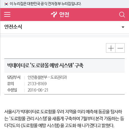
이 누리집은 대한민국 공식 전자정부 누리집입니다.
안전
안전소식
빅데이터로 '도로함몰 예방 시스템' 구축
담당부서
안전총괄본부
도로관리과
문의
2133-8169
수정일
2016-06-21
서울시가 빅데이터로 도로함몰 우려 지역을 미리 예측해 동공을 탐사하
는 ‘도로함몰 관리 시스템’을 새롭게 구축하여 7월부터 본격 가동하는 등
다각도의 <도로함몰 예방 시스템>을 고도화 해 나가겠다고 밝혔다.