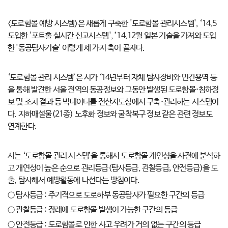
<도로함몰 예방 시스템>은 새롭게 구축한 '도로함몰 관리시스템', ‘14.5
도입한 '포트홀 실시간 신고시스템', ’14.12월 일본 기술을 가져와 도입
한 '동공탐사기술' 이렇게 세 가지 축이 골자다.
‘도로함몰 관리 시스템’은 시가 ‘14년부터 자체 탐사장비와 민간용역 등
을 통해 발견한 서울 전역의 동공정보와 그동안 발생된 도로함몰·침하정
보 및 조치 결과 등 빅데이터를 전산지도상에서 구축·관리하는 시스템이
다. 지하매설물(21종) 노후화 정보와 굴착복구 정보 같은 관련 정보도
연계한다.
시는 ‘도로함몰 관리 시스템’을 통해서 도로함몰 개연성을 사전에 분석하
고 개연성이 높은 순으로 관리등급(탐사등급, 관찰등급
,
안전등급)을 도
출, 탐사해서 예방활동에 나선다는 방침이다.
○ 탐사등급 : 주기적으로 도로하부 동공탐사가 필요한 구간의 등급
○ 관찰등급 : 장래에 도로함몰 발생이 가능한 구간의 등급
○ 안전등급 : 도로함몰로 인한 사고 우려가 거의 없는 구간의 등급