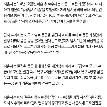
서울시는 '14년 12월엔 파손 후 보수하는 기존 도로관리 정책에서 더 나
아가 일본의 ‘동공탐사기술’을 도입했다. 자체 탐사장비와 국내·외 민간
용역을 통해 지금까지('14.12~'16.5) 함몰 개연성이 높은 주요 간선도
로 87㎞를 탐사해 288개 동공(시 자체장비 15개)을 발견했다.
탐사 초기에는 외국 기술로 동공을 발견하고 이를 토대로 동공의 원인과
발생 매커니즘을 규명했다면, 현재는 '18년까지 탐사기술의 국산화를 목
표로 서울지역 도로환경에 맞는 동공 분석프로그램 개발을 위해 시-세종
대-한국전자통신연구원간 연구 협업 중이다.
서울시는 발견된 동공에 대해 함몰 개연성에 따라 A~C급으로 구분, ▴A
급(164개)은 발견 즉시 복구 ▴B급(93개)은 6개월 이내 복구 ▴당장 함몰
우려가 없는 C급 동공(31개)은 연구 등을 위해 일정기간 관찰 후 복구하
는 동공 관리 기준도 마련해 적용하고 있다.
서울시는 이와 같은 내용으로 종합적인 <도로함몰 예방 시스템>을 가동,
도시 노후화에 따라 관리 필요성이 증가되고 있는 서울시내 도로안전을