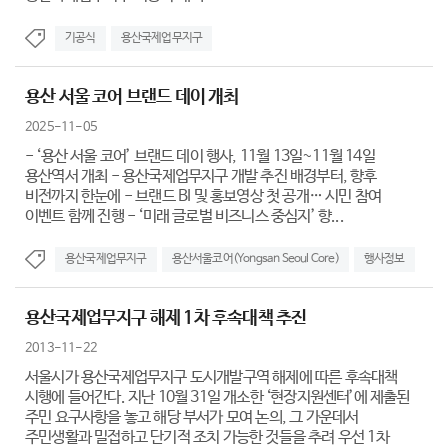
기공식
용산국제업무지구
용산 서울 코어 브랜드 데이 개최
2025-11-05
- ‘용산 서울 코어’ 브랜드 데이 행사, 11월 13일~11월 14일
용산역서 개최 - 용산국제업무지구 개발 추진 배경부터, 향후
비전까지 한눈에 - 브랜드 BI 및 홍보영상 첫 공개… 시민 참여
이벤트 함께 진행 - ‘미래 글로벌 비즈니스 중심지’ 향...
용산국제업무지구
용산서울코어(Yongsan Seoul Core)
행사정보
용산국제업무지구 해제 1차 후속대책 추진
2013-11-22
서울시가 용산국제업무지구 도시개발구역 해제에 따른 후속대책
시행에 들어간다. 지난 10월 31일 개소한 ‘현장지원센터’에 제출된
주민 요구사항을 놓고 해당 부서가 모여 논의, 그 가운데서
주민생활과 밀접하고 단기적 조치 가능한 것들을 추려 우선 1차