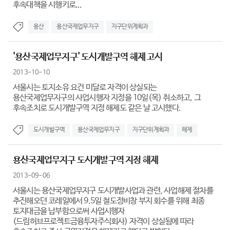
후속대책을 시행키로...
용산
용산국제업무지구
지구단위계획과
'용산국제업무지구' 도시개발구역 해제 고시
2013-10-10
서울시는 토지소유 요건 미달로 자격이 상실되는
용산국제업무지구의 사업시행자 지정을 10일(목) 취소하고, 그
후속조치로 도시개발구역 지정 해제도 같은 날 고시했다.
도시개발구역
용산국제업무지구
지구단위계획과
해제
용산국제업무지구 도시개발구역 지정 해제
2013-09-06
서울시는 용산국제업무지구 도시개발사업과 관련, 사업해제 절차를
추진해오던 코레일에서 9.5일 철도정비창 부지 회수를 위해 최종
토지대금을 납부함으로써 사업시행자
(드림허브프로젝트금융투자주식회사) 자격이 상실됨에 따라