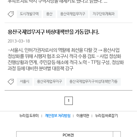
후속조치로 즉시 구역지정을 해제키로 했다고 밝혔다. ...
도시개발구역
용산
용산국제업무지구
지구단위계획과
용산국제업무지구 비상대책반을 가동합니다.
2013-03-18
-서울시, 인허가권자로서의 역할에 최선을 다할 것 → 용산사업
정상화를 위해 시행자 협조 요구시 적극 수용 검토 - 사업 정상화
진행상황과 연계, 주민갈등 해소에 적극 노력 - TF팀 구성, 정상화
과정 등에 대비한 분야별 대응책 강구
서울시
용산국제업무지구
용산국제업무지구 비상대책반 가동
1
누리집 도우미
개인정보 처리방침
이용약관
누리집 바로잡기
PC버전