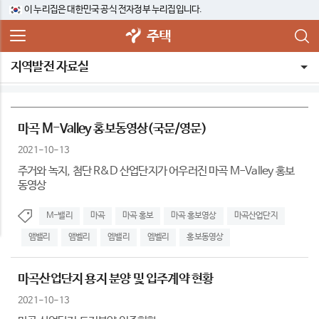
이 누리집은 대한민국 공식 전자정부 누리집입니다.
주택
지역발전 자료실
마곡 M-Valley 홍보동영상(국문/영문)
2021-10-13
주거와 녹지, 첨단 R&D 산업단지가 어우러진 마곡 M-Valley 홍보
동영상
M-밸리
마곡
마곡 홍보
마곡 홍보영상
마곡산업단지
앰밸리
앰벨리
엠밸리
엠벨리
홍보동영상
마곡산업단지 용지 분양 및 입주계약 현황
2021-10-13