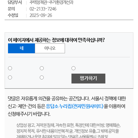
담당부서
주택정책관-주거환경개선과
문의
02-2133-7246
수정일
2025-09-26
이 페이지에서 제공하는 정보에 대하여 만족하십니까?
네
아니오
평가하기
댓글은 자유롭게 의견을 공유하는 공간입니다. 서울시 정책에 대한
신고·제안·건의 등은
응답소 누리집(전자민원사이트)
을 이용하여
신청해주시기 바랍니다.
상업성 광고, 저작권 침해, 저속한 표현, 특정인에 대한 비방, 명예훼손,
정치적 목적, 유사한 내용의 반복적 글, 개인정보 유출,그 밖에 공익을
저해하거나 운영 취지에 맞지 않는 댓글은 서울특별시 조례 및