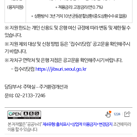
(융자지원)
∘ 적용금리: 고정금리(연 0.7%)
∘ 상환방식: 3년 거치 10년 균등분할상환(중도상환수수료 없음)
※ 지원 한도는 개인 신용도 및 은행 여신 규정에 따라 변동 및 제한될 수
있습니다.
※ 지원 제외 대상 및 신청 방법 등은 ‘집수리닷컴’ 공고문을 확인해주시
기 바랍니다.
※ 자치구 연락처 및 은행 지점은 공고문을 확인해주시기 바랍니다.
- 집수리닷컴
https://jibsuri.seoul.go.kr
담당부서: 주택실 – 주거환경개선과
문의: 02-2133-7246
1224
본 저작물은 "공공누리"
제4유형:출처표시+상업적 이용금지+변경금지
조건에 따라
이용 할 수 있습니다.