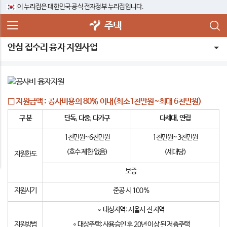
이 누리집은 대한민국 공식 전자정부 누리집입니다.
주택
안심 집수리 융자 지원사업
□ 지원금액 : 공사비용의 80% 이내(최소1천만원~최대 6천만원)
구 분
단독
,
다중
, 다가구
다세대
,
연립
1천만원~6천만원
1천만원~3천만원
(호수 제한 없음)
(세대당)
지원한도
보증
지원시기
준공 시 100%
∘ 대상지역: 서울시 전 지역
지원방법
∘ 대상주택: 사용승인 후 20년 이상 된 저층주택