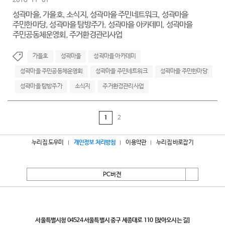
2018-11-01
성곽마을, 가을호, 소식지, 성곽마을 주민네트워크, 성곽마을
주민한마당, 성곽마을 탐방주가, 성곽마을 아카데미, 성곽마을
주민공동체운영회, 주거환경관리사업
가을호
성곽마을
성곽마을 아카데미
성곽마을 주민공동체운영회
성곽마을 주민네트워크
성곽마을 주민한마당
성곽마을 탐방주가
소식지
주거환경관리사업
1
2
누리집 도우미
개인정보 처리방침
이용약관
누리집 바로잡기
PC버전
서울특별시
서울특별시청 04524 서울특별시 중구 세종대로 110
[찾아오시는 길]