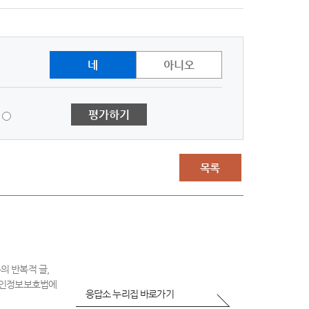
네
아니오
1
평가하기
점
-
매
우
목록
불
만
족
의 반복적 글,
 개인정보보호법에
응답소 누리집 바로가기