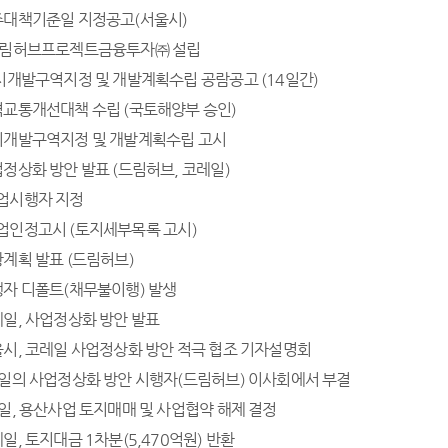
: 이주대책기준일 지정공고(서울시)
8 : 드림허브프로젝트금융투자㈜ 설립
 : 도시개발구역지정 및 개발계획수립 공람공고 (14일간)
: 광역교통개선대책 수립 (국토해양부 승인)
2: 도시개발구역지정 및 개발계획수립 고시
: 사업정상화 방안 발표 (드림허브, 코레일)
: 사업시행자 지정
: 사업인정고시 (토지세부목록 고시)
 보상계획 발표 (드림허브)
: 시행자 디폴트(채무불이행) 발생
: 코레일, 사업정상화 방안 발표
: 서울시, 코레일 사업정상화 방안 적극 협조 기자설명회
5: 코레일의 사업정상화 방안 시행자(드림허브) 이사회에서 부결
: 코레일, 용산사업 토지매매 및 사업협약 해제 결정
 코레일, 토지대금 1차분(5,470억원) 반환