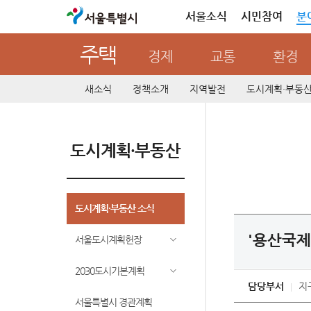
서울특별시
서울소식
시민참여
분
주택
경제
교통
환경
새소식
정책소개
지역발전
도시계획·부동
도시계획·부동산
도시계획·부동산 소식
'용산국제
서울도시계획헌장
2030도시기본계획
담당부서
지
서울특별시 경관계획