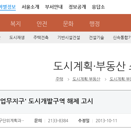
야별정보
서울소개
부서안내
정보공개
응답소
복지
안전
문화
행정
산
도시재생
주택건축
기반시설건설
건설기술
신속통합
도시계획·부동산
주택
도시계획·부동산
도시계획·부
업무지구' 도시개발구역 해제 고시
구단위계획과
문의
2133-8384
수정일
2013-10-11