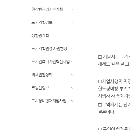
한강변관리기본계획
도시계획정보
생활권계획
도시계획변경 사전협상
□ 서울시는 토지
도시건축디자인혁신사업
해제도 같은 날 고
역세권활성화
□사업시행자 지정
부동산정보
철도정비창 부지 
시행자 자격이 자
도시정비형재개발사업
□구역해제는 단기
결론이다.
□ 구역이 해제됨