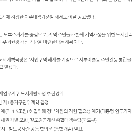
기에 지정한 이주대책기준일 해제도 이날 공고했다.
는 노후주거지를 중심으로, 지역 주민들과 함께 지역재생을 위한 도시관
 주거환경 개선 기반을 마련한다는 계획이다.
도시계획국장은 “사업구역 해제를 기점으로 서부이촌동 주민갈등 봉합을 
고 말했다.
산국제업무지구 도시개발사업 추진경위
 : 용산 제1종지구단위계획 결정
 철도부채(약 4.5조원) 해결위해 정부차원의 지원 필요성 제기(대통령 연두기자
: 용산역세권 개발 포함, 철도경영개선 종합대책수립(국토부)
: 서울시 - 철도공사간 공동 합의문 (통합개발) 발표