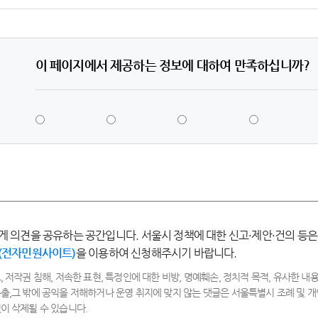
이 페이지에서 제공하는 정보에 대하여 만족하십니까?
5
4
3
2
점
점
점
점
-
-
-
-
매
만
보
불
우
족
통
만
만
족
족
게 의견을 공유하는 공간입니다. 서울시 정책에 대한 신고·제안·건의 등은
(전자민원사이트)
을 이용하여 신청해주시기 바랍니다.
, 저작권 침해, 저속한 표현, 특정인에 대한 비방, 명예훼손, 정치적 목적, 유사한 내용
출,그 밖에 공익을 저해하거나 운영 취지에 맞지 않는 댓글은 서울특별시 조례 및
이 삭제될 수 있습니다.