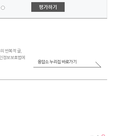
1
평가하기
점
-
매
우
불
만
족
의 반복적 글,
 개인정보보호법에
응답소 누리집 바로가기