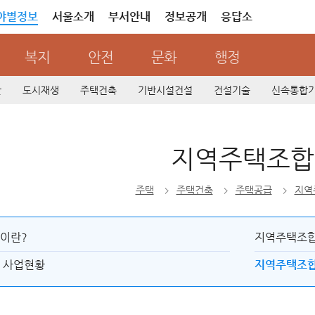
야별정보
서울소개
부서안내
정보공개
응답소
복지
안전
문화
행정
산
도시재생
주택건축
기반시설건설
건설기술
신속통합
지역주택조합
주택
주택건축
주택공급
지역
이란?
지역주택조합
 사업현황
지역주택조합