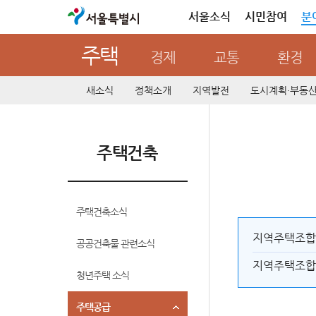
서울특별시
서울소식
시민참여
분
주택
경제
교통
환경
새소식
정책소개
지역발전
도시계획·부동
주택건축
주택건축소식
지역주택조합
공공건축물 관련소식
지역주택조합
청년주택 소식
주택공급