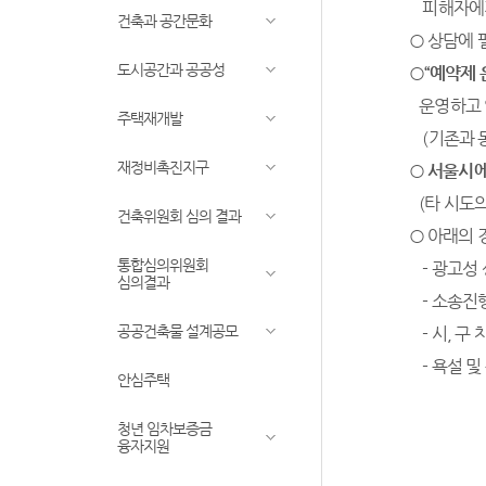
피해자에
건축과 공간문화
○
상담에 
도시공간과 공공성
○
“
예약제
운영하고 
주택재개발
(기존과 동
재정비촉진지구
○
서울시에
(타 시도의
건축위원회 심의 결과
○
아래의 
통합심의위원회
- 광고성 
심의결과
- 소송진행
공공건축물 설계공모
- 시, 구
- 욕설 및
안심주택
청년 임차보증금
융자지원