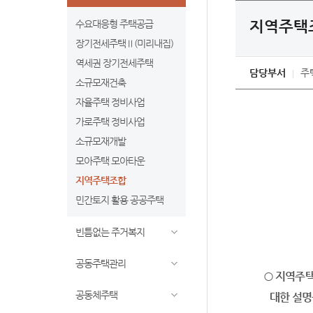
지역주택
수요대응형 주택공급
장기전세주택Ⅱ(미리내집)
역세권 장기전세주택
담당부서
주
소규모재건축
자율주택 정비사업
가로주택 정비사업
소규모재개발
모아주택 모아타운
지역주택조합
민간토지 활용 공공주택
빈틈없는 주거복지
공동주택관리
○
지역주택
공동체주택
대한 설명