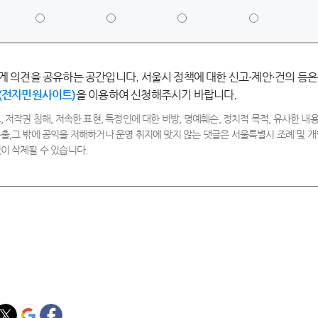
5
4
3
2
점
점
점
점
-
-
-
-
매
만
보
불
우
족
통
만
게 의견을 공유하는 공간입니다. 서울시 정책에 대한 신고·제안·건의 등은
만
족
족
(전자민원사이트)
을 이용하여 신청해주시기 바랍니다.
, 저작권 침해, 저속한 표현, 특정인에 대한 비방, 명예훼손, 정치적 목적, 유사한 내용
출,그 밖에 공익을 저해하거나 운영 취지에 맞지 않는 댓글은 서울특별시 조례 및
이 삭제될 수 있습니다.