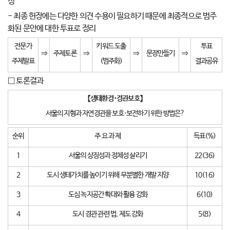
성
- 최종 헌장에는 다양한 의견 수용이 필요하기 때문에 최종적으로 범주
화된 문안에 대한 투표로 정리
전문가
키워드 도출
투표
⇒
주제토론
⇒
⇒
문장만들기
⇒
주제발표
(범주화)
결과공유
□ 토론결과
【
생태환경
･
경관보호
】
서울의 지형과 자연경관을 보호·보전하기 위한 방법은?
순위
주 요 과 제
득표(%)
1
서울의 상징성과 정체성 살리기
22(36)
2
도시 생태가치를 높이기 위해 무분별한 개발 지양
10(16)
3
도심 녹지공간 확대와 활용 강화
6(10)
4
도시 경관 관련 법, 제도 강화
5(8)