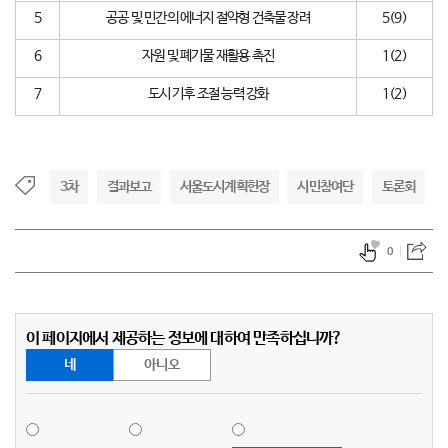
5
공공 및 민간의 에너지 절약형 건축물 장려
5(9)
6
자원 및 폐기물 재활용 촉진
1(2)
7
도시 기후 조절 능력 강화
1(2)
3차
결과보고
서울도시계획헌장
시민참여단
토론회
0
이 페이지에서 제공하는 정보에 대하여 만족하십니까?
네
아니오