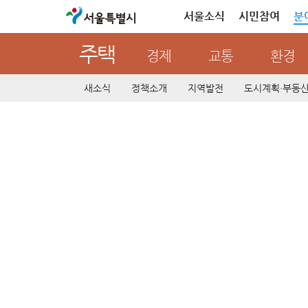
서울특별시
서울소식
시민참여
분
주택
경제
교통
환경
새소식
정책소개
지역발전
도시계획·부동