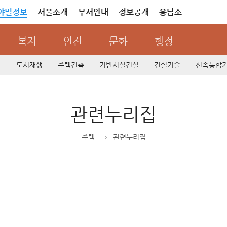
야별정보
서울소개
부서안내
정보공개
응답소
복지
안전
문화
행정
산
도시재생
주택건축
기반시설건설
건설기술
신속통합
관련누리집
주택
관련누리집