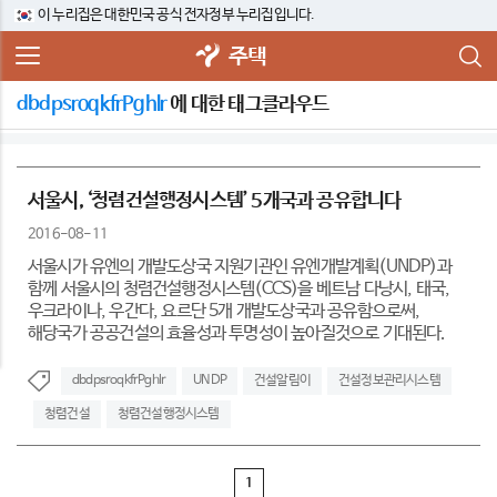
이 누리집은 대한민국 공식 전자정부 누리집입니다.
주택
dbdpsroqkfrPghlr
에 대한 태그클라우드
서울시, ‘청렴건설행정시스템’ 5개국과 공유합니다
2016-08-11
서울시가 유엔의 개발도상국 지원기관인 유엔개발계획(UNDP)과
함께 서울시의 청렴건설행정시스템(CCS)을 베트남 다낭시, 태국,
우크라이나, 우간다, 요르단 5개 개발도상국과 공유함으로써,
해당국가 공공건설의 효율성과 투명성이 높아질것으로 기대된다.
dbdpsroqkfrPghlr
UNDP
건설알림이
건설정보관리시스템
청렴건설
청렴건설행정시스템
1