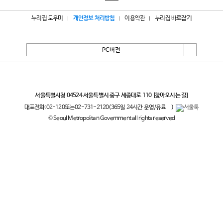
누리집 도우미
개인정보 처리방침
이용약관
누리집 바로잡기
PC버전
서울특별시
서울특별시청 04524 서울특별시 중구 세종대로 110
[찾아오시는 길]
대표전화:
02-120
또는
02-731-2120
(365일 24시간 운영/유료
)
© Seoul Metropolitan Government all rights reserved