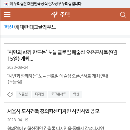
이 누리집은 대한민국 공식 전자정부 누리집입니다.
주택
혁신
에 대한 태그클라우드
'시민과 함께 만드는' 노들 글로벌 예술섬 오픈콘서트(9월
15일) 개최...
2023-08-24
"시민과 함께하는" 노들 글로벌 예술섬 오픈콘서트 개최 안내
(노들섬)
노들섬
디자인
토크콘서트
혁신
서울시 도시건축 창의혁신디자인 시범사업 공모
2023-04-19
창의적이고 혁신적인 건축물 디자인을 통해서 감성디자인