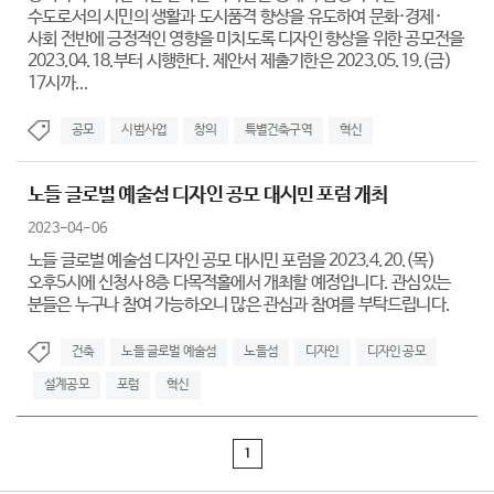
수도로서의 시민의 생활과 도시품격 향상을 유도하여 문화·경제·
사회 전반에 긍정적인 영향을 미치도록 디자인 향상을 위한 공모전을
2023.04.18.부터 시행한다. 제안서 제출기한은 2023.05.19.(금)
17시까...
공모
시범사업
창의
특별건축구역
혁신
노들 글로벌 예술섬 디자인 공모 대시민 포럼 개최
2023-04-06
노들 글로벌 예술섬 디자인 공모 대시민 포럼을 2023.4.20.(목)
오후5시에 신청사 8층 다목적홀에서 개최할 예정입니다. 관심있는
분들은 누구나 참여 가능하오니 많은 관심과 참여를 부탁드립니다.
건축
노들 글로벌 예술섬
노들섬
디자인
디자인 공모
설계공모
포럼
혁신
1