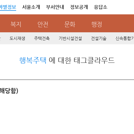
야별정보
서울소개
부서안내
정보공개
응답소
복지
안전
문화
행정
산
도시재생
주택건축
기반시설건설
건설기술
신속통합
행복주택
에 대한 태그클라우드
해당함)