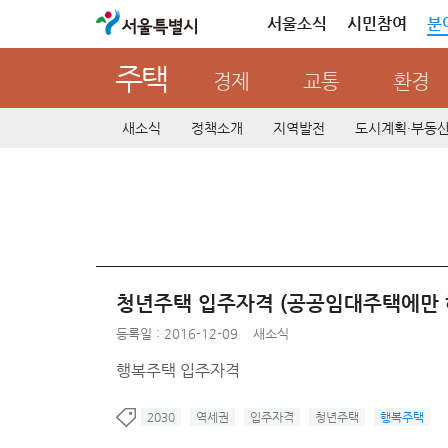
서울특별시
서울소식
시민참여
분
주택
경제
교통
환경
새소식
정책소개
지역발전
도시계획·부동
청년주택 입주자격 (공공임대주택에만 
등록일 : 2016-12-09
새소식
행복주택 입주자격
2030
역세권
입주자격
청년주택
행복주택