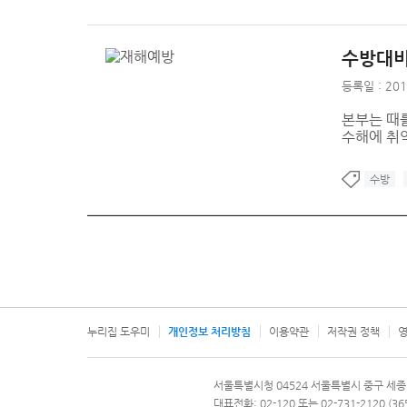
수방대비
등록일 : 201
본부는 때
수해에 취
수방
누리집 도우미
개인정보 처리방침
이용약관
저작권 정책
영
서울특별시
서울특별시청 04524 서울특별시 중구 세종
문의 전화번호 120, 120 다산콜재단
대표전화: 02-120 또는 02-731-2120 (