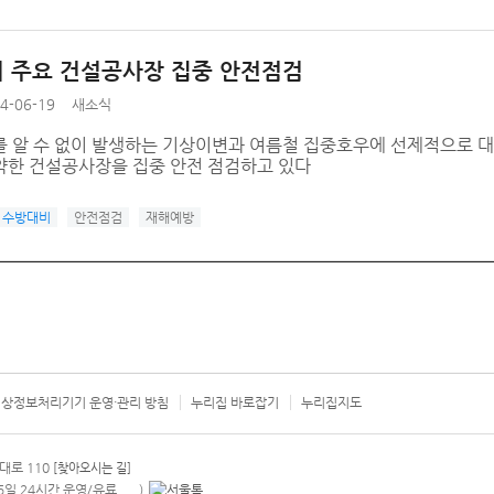
 주요 건설공사장 집중 안전점검
4-06-19
새소식
를 알 수 없이 발생하는 기상이변과 여름철 집중호우에 선제적으로 
약한 건설공사장을 집중 안전 점검하고 있다
수방대비
안전점검
재해예방
상정보처리기기 운영·관리 방침
누리집 바로잡기
누리집지도
서울시 카
대로 110
[찾아오시는 길]
365일 24시간 운영/유료
)