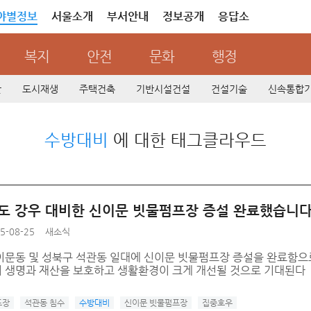
야별정보
서울소개
부서안내
정보공개
응답소
복지
안전
문화
행정
산
도시재생
주택건축
기반시설건설
건설기술
신속통합
수방대비
에 대한 태그클라우드
빈도 강우 대비한 신이문 빗물펌프장 증설 완료했습니
5-08-25
새소식
이문동 및 성북구 석관동 일대에 신이문 빗물펌프장 증설을 완료함으
 생명과 재산을 보호하고 생활환경이 크게 개선될 것으로 기대된다
프장
석관동 침수
수방대비
신이문 빗물펌프장
집중호우