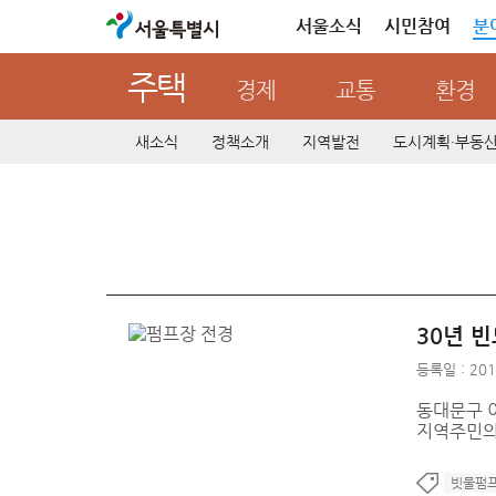
서울특별시
서울소식
시민참여
분
주택
경제
교통
환경
새소식
정책소개
지역발전
도시계획·부동
30년 
등록일 : 201
동대문구 
지역주민의
빗물펌