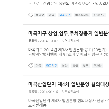
•프로그램명 : "김생민의 비즈정보쇼" •방송일시 : 2
동영상
마곡
마곡지구
비즈정보쇼
산업단지
마곡지구 상업,업무,주차장용지 일반분양
등록일 : 2014-10-07
지역발전소식
마곡지구 2014년 제3차 일반분양 공고(20필지) -
지방계약법시행령 제 92조에 위배되지 않은 자(법인) -
마곡
마곡지구
분양
상업
업무
주차장
마곡산업단지 제4차 일반분양 협의대상
등록일 : 2014-01-16
지역발전소식
마곡산업단지 제4차 일반분양 협의대상자 선정 - ○ 선
호서텔레콤