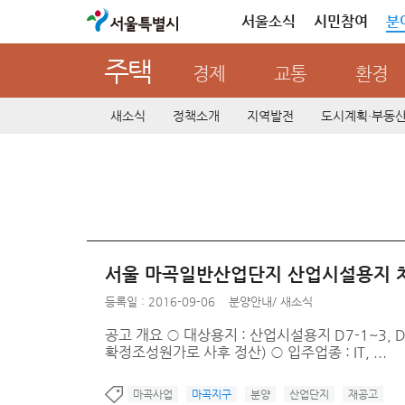
서울특별시
서울소식
시민참여
분
주택
경제
교통
환경
새소식
정책소개
지역발전
도시계획·부동
서울 마곡일반산업단지 산업시설용지 
등록일 : 2016-09-06
분양안내
/
새소식
공고 개요 ○ 대상용지 : 산업시설용지 D7-1~3, D9
확정조성원가로 사후 정산) ○ 입주업종 : IT, ...
마곡사업
마곡지구
분양
산업단지
재공고