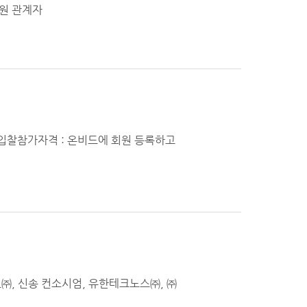
브원 관계자
 - 입찰참가자격 : 온비드에 회원 등록하고
IL㈜, 신송 컨소시엄, 유한테크노스㈜, ㈜