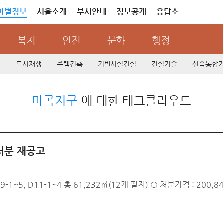
야별정보
서울소개
부서안내
정보공개
응답소
복지
안전
문화
행정
산
도시재생
주택건축
기반시설건설
건설기술
신속통합
마곡지구
에 대한 태그클라우드
처분 재공고
-1~5, D11-1~4 총 61,232㎡(12개 필지) ○ 처분가격 : 200