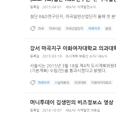
등록일 : 2015-04-01
새소식
/
지역발전소식
첨단 R&D연구단지, 마곡일반산업단지 올해 첫 분
마곡
마곡사업
마곡산업단지
마곡지구
분양
강서 마곡지구 이화여자대학교 의과대학
등록일 : 2015-03-19
도시계획·부동산 소식
/
새소식
서울시는 2015년 3월 18일 제4차 도시계획
(기본계획) 수립(안)을 통과시켰다고 밝혔다.
마곡지구
시설계획과
의과대학
이화여자대학교
머니투데이 김생민의 비즈정보쇼 영상
등록일 : 2014-10-07
새소식
/
지역발전 자료실