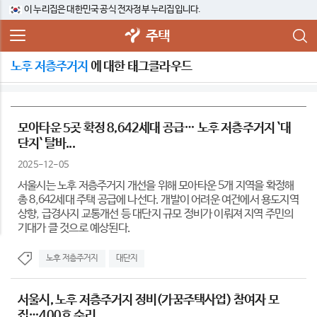
이 누리집은 대한민국 공식 전자정부 누리집입니다.
주택
노후 저층주거지
에 대한 태그클라우드
모아타운 5곳 확정 8,642세대 공급… 노후 저층주거지 `대
단지` 탈바...
2025-12-05
서울시는 노후 저층주거지 개선을 위해 모아타운 5개 지역을 확정해
총 8,642세대 주택 공급에 나선다. 개발이 어려운 여건에서 용도지역
상향, 급경사지 교통개선 등 대단지 규모 정비가 이뤄져 지역 주민의
기대가 클 것으로 예상된다.
노후 저층주거지
대단지
서울시, 노후 저층주거지 정비(가꿈주택사업) 참여자 모
집…400호 수리 ...