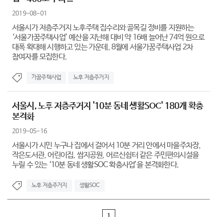
2019-08-01
서울시가 저층주거지 노후주택 집수리와 골목길 정비를 지원하는
‘서울가꿈주택사업’ 예산을 지난해 대비 약 16배 늘어난 74억 원으로
대폭 확대해 시행하고 있는 가운데, 8월에 서울가꿈주택사업 2차
참여자를 모집한다.
가꿈주택사업
노후 저층주거지
서울시, 노후 저층주거지 '10분 동네 생활SOC' 180개 확충
본격화
2019-05-16
서울시가 시민 누구나 집에서 걸어서 10분 거리 안에서 마을주차장,
작은도서관, 어린이집, 쌈지공원, 어르신쉼터 같은 주민편의시설을
누릴 수 있는 ‘10분 동네 생활SOC 확충사업’을 본격화한다.
노후 저층주거지
생활SOC
1