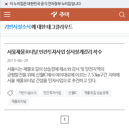
이 누리집은 대한민국 공식 전자정부 누리집입니다.
주택
기반시설소식
에 대한 태그클라우드
서울제물포터널 민간투자사업 실시설계감리 착수
2013-06-20
서울시는 제물포길의 상습정체 해소와 강서 및 양천지역의
균형발전을 위해 신월IC에서 여의대로에 이르는 7.53㎞구간 지하에
서울 제물포터널 건설을 민자사업으로 추진하고 있다.
기반시설소식
민간투자사업
신월IC
제물포길 상습정체
제물포터널
1