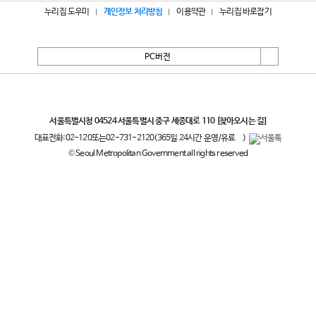
누리집 도우미
개인정보 처리방침
이용약관
누리집 바로잡기
PC버전
서울특별시
서울특별시청 04524 서울특별시 중구 세종대로 110
[찾아오시는 길]
대표전화:
02-120
또는
02-731-2120
(365일 24시간 운영/유료
)
© Seoul Metropolitan Government all rights reserved