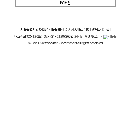
PC버전
서울특별시
서울특별시청 04524 서울특별시 중구 세종대로 110
[찾아오시는 길]
대표전화:
02-120
또는
02-731-2120
(365일 24시간 운영/유료
)
© Seoul Metropolitan Government all rights reserved