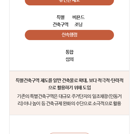
유연한 제도
특별
비욘드
건축구역
조닝
신속행정
통합
심의
특별건축구역 제도를 일반 건축물로 확대, 보다 적극적·탄력적
으로 활용하기 위해 도입
기존의 특별건축구역은 대규모 주거단지의 일조채광(인동거
리)이나 높이 등 건축규제 완화의 수단으로 소극적으로 활용