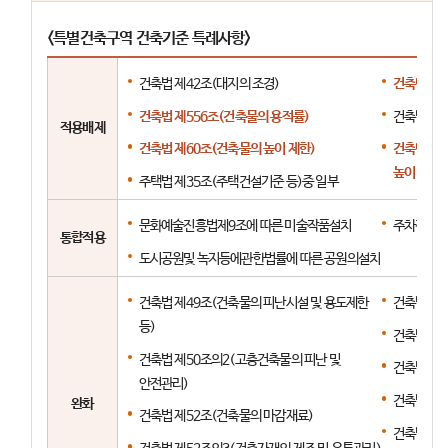
<특별건축구역 건축기준 특례사항>
건축법 제42조(대지의 조경)
건축법 제5
건축법 제556조(건축물의 용적률)
건축법 제5
적용배제
건축법 제60조(건축물의 높이 제한)
건축법 제6
높이 제한)
주택법 제35조(주택건설기준 등)중 일부
문화예술진흥법제9조에 따른 미술작품설치
주차장법제
통합적용
도시공원및 녹지등에관한법률에 따른 공원의설치
건축법 제49조(건축물의 피난시설 및 용도제한
건축법 제5
등)
건축법 제
건축법 제50조의2(고층건축물의 피난 및
건축법 제5
안전관리)
건축법 제
완화
건축법 제52조(건축물의 마감재료)
건축법 제6