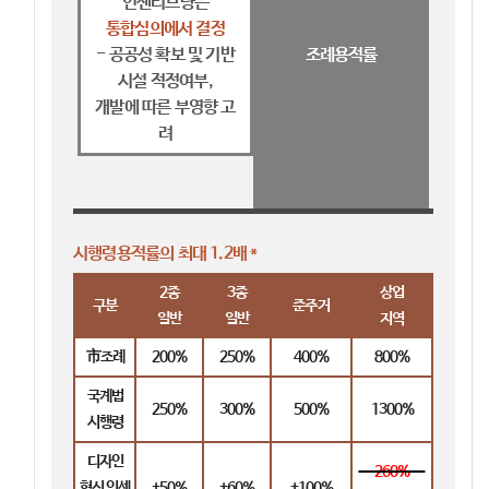
인센티브량은
통합심의에서 결정
- 공공성 확보 및 기반
조례용적률
시설 적정여부,
개발에 따른 부영향 고
려
시행령용적률의 최대 1.2배
*
2종
3종
상업
구분
준주거
일반
일반
지역
市조례
200%
250%
400%
800%
국계법
250%
300%
500%
1300%
시행령
디자인
260%
혁신 인센
+50%
+60%
+100%