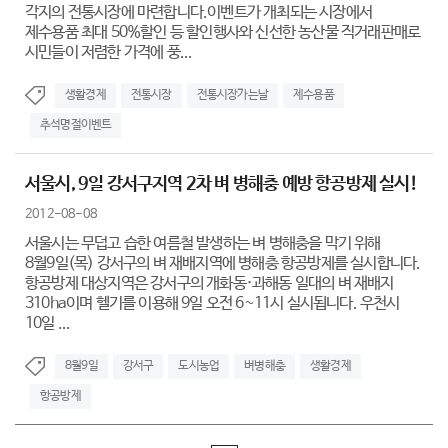
각지의 전통시장에 마련합니다.이벤트가 개최되는 시장에서
제수용품 최대 50%할인 등 할인행사와 신선한 농산물 직거래판매로
시민들이 저렴한 가격에 풍...
생활경제
전통시장
전통시장가는날
제수용품
추석명절이벤트
서울시, 9일 강서구지역 2차 벼 병해충 예방 항공방제 실시!
2012-08-08
서울시는 무덥고 습한 여름철 발생하는 벼 병해충을 막기 위해
8월9일(목) 강서구의 벼 재배지역에 병해충 항공방제를 실시합니다.
항공방제 대상지역은 강서구의 개화동·과해동 일대의 벼 재배지
310ha이며 헬기를 이용해 9일 오전 6~11시 실시됩니다. 우천시
10일 ...
8월9일
강서구
도시농업
벼병해충
생활경제
항공방제