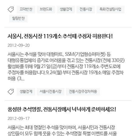
끄덕반찬
브랜드화
생활경제
전통시장
특화컨설팅사업
힐링반찬
서울시, 전통시장 119개소 추석때 주정차 허용한다!
2012-09-20
서울시는 추석을 맞아 대형마트, SSM(기업형슈퍼마켓) 등
대형유통업체의 증가로 어려움을 겪고 있는 전통시장(전체 330곳)
활성화를 위해 9월 21일(금)부터 전통시장 119개소 주변도로에
주정차를 허용합니다.9.24(월)부터 전통시장 19개소 매일 주정차
허용 (3...
생활경제
서울시전통시장
전통시장주정차허용
풍성한 추석명절, 전통시장에서 넉넉하게 준비하세요!
2012-09-17
서울시는 최대 명절인 추석을 맞이하여, 서울시민과 전통시장
상인들이 모두 함께 웃을 수 있는 추석명절 특별 이벤트를 서울