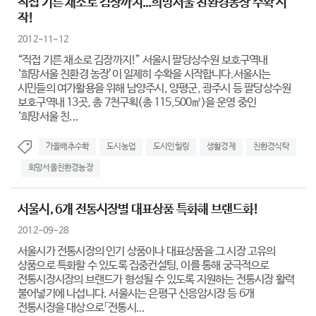
직접 기른 채소로 김장까지...희망서울 친환경농장 수확 시
작!
2012-11-12
“직접 기른 채소로 김장까지!” 서울시 팔당상수원 보호구역내
‘희망서울 친환경 농장’이 일제히 수확을 시작합니다.서울시는
시민들의 여가활용을 위해 남양주시, 양평군, 광주시 등 팔당상수원
보호구역내 13곳, 총 7천구획(총 115,500㎡)을 운영 중인
‘희망서울 친...
가을배추수확
도시농업
도시인힐링
생활경제
친환경식탁
희망서울친환경농장
서울시, 6개 전통시장별 대표상품 특화해 브랜드화!
2012-09-28
서울시가 전통시장의 인기 상품이나 대표상품을 그 시장 고유의
상품으로 특화할 수 있도록 집중컨설팅, 이를 통해 궁극적으로
전통시장시장의 브랜드가 형성될 수 있도록 지원하는 전통시장 활력
불어넣기에 나섭니다. 서울시는 은평구 신응암시장 등 6개
전통시장을 대상으로「전통시...