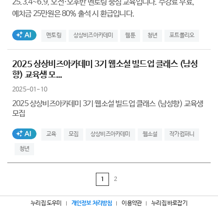
25.3.4~6.9, 오전·오후반 멘토링 중심 교육입니다. 수강료 무료,
예치금 25만원은 80% 출석 시 환급입니다.
AI생성태그
멘토링
상상비즈아카데미
웹툰
청년
포트폴리오
2025 상상비즈아카데미 3기 웹소설 빌드업 클래스 (남성
향) 교육생 모...
2025-01-10
2025 상상비즈아카데미 3기 웹소설 빌드업 클래스 (남성향) 교육생
모집
AI생성태그
교육
모집
상상비즈아카데미
웹소설
작가컴퍼니
청년
1
2
누리집 도우미
개인정보 처리방침
이용약관
누리집 바로잡기