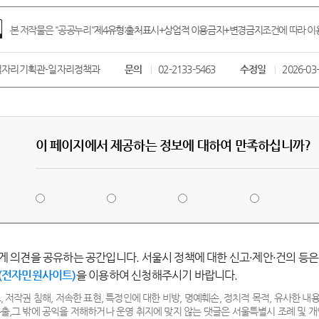
본 저작물은 "공공누리"
제4유형:출처표시+상업적 이용금지+변경금지
조건에 따라 이용
자리기획관-일자리정책과
문의
02-2133-5463
수정일
2026-03
이 페이지에서 제공하는 정보에 대하여 만족하십니까?
5
4
3
2
점
점
점
점
-
-
-
-
매
만
보
불
게 의견을 공유하는 공간입니다. 서울시 정책에 대한 신고·제안·건의 등은
우
족
통
만
(전자민원사이트)
을 이용하여 신청해주시기 바랍니다.
만
족
족
, 저작권 침해, 저속한 표현, 특정인에 대한 비방, 명예훼손, 정치적 목적, 유사한 내용
출,그 밖에 공익을 저해하거나 운영 취지에 맞지 않는 댓글은 서울특별시 조례 및