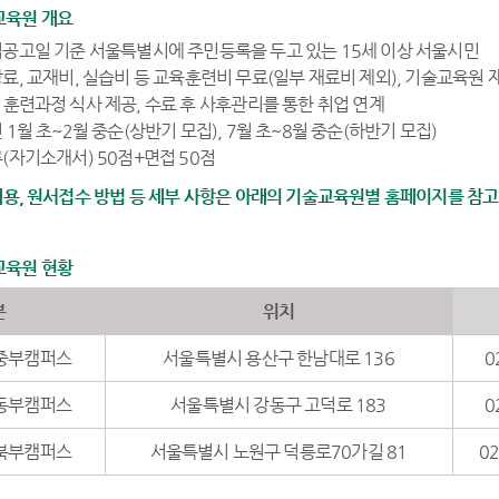
교육원 개요
공고일 기준 서울특별시에 주민등록을 두고 있는 15세 이상 서울시민
료, 교재비, 실습비 등 교육훈련비 무료(일부 재료비 제외), 기술교육원 
상 훈련과정 식사 제공, 수료 후 사후관리를 통한 취업 연계
 1월 초~2월 중순(상반기 모집), 7월 초~8월 중순(하반기 모집)
(자기소개서) 50점+면접 50점
, 원서접수 방법 등 세부 사항은 아래의 기술교육원별 홈페이지를 참고
교육원 현황
분
위치
중부캠퍼스
서울특별시 용산구 한남대로 136
0
동부캠퍼스
서울특별시 강동구 고덕로 183
0
북부캠퍼스
서울특별시 노원구 덕릉로70가길 81
02