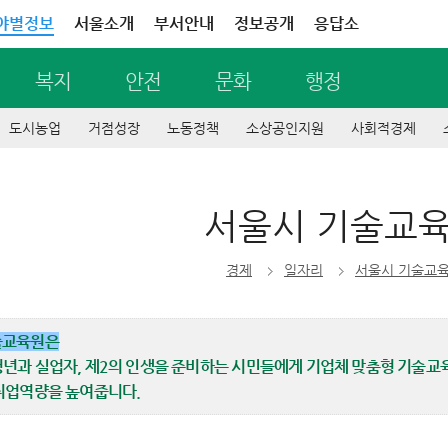
야별정보
서울소개
부서안내
정보공개
응답소
복지
안전
문화
행정
도시농업
거점성장
노동정책
소상공인지원
사회적경제
서울시 기술교
경제
일자리
서울시 기술교
술교육원은
년과 실업자, 제2의 인생을 준비하는 시민들에게 기업체 맞춤형 기술교
취업역량을 높여줍니다.