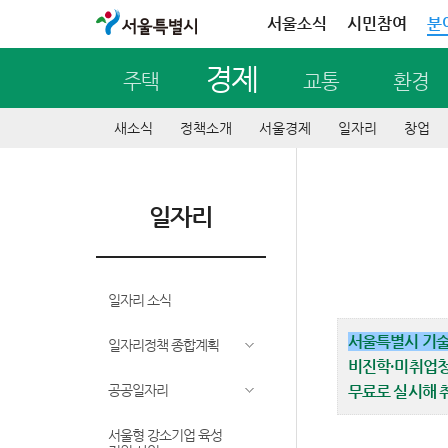
서울특별시
서울소식
시민참여
분
경제
주택
교통
환경
새소식
정책소개
서울경제
일자리
창업
일자리
일자리 소식
서울특별시 기
일자리정책 종합계획
비진학·미취업청
공공일자리
무료로 실시해 
서울형 강소기업 육성