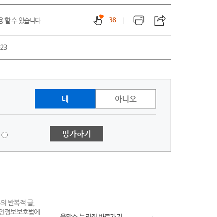
38
 할 수 있습니다.
-23
네
아니오
1
평가하기
점
-
매
우
불
만
의 반복적 글,
 개인정보보호법에
족
응답소 누리집 바로가기