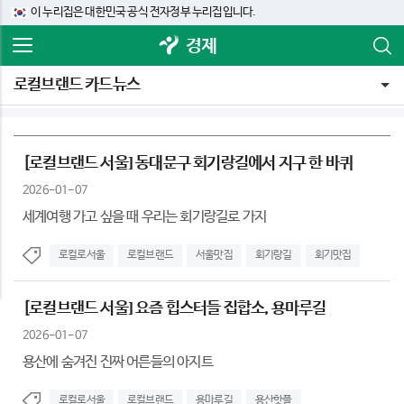
이 누리집은 대한민국 공식 전자정부 누리집입니다.
경제
로컬브랜드 카드뉴스
[로컬브랜드 서울] 동대문구 회기랑길에서 지구 한 바퀴
2026-01-07
세계여행 가고 싶을 때 우리는 회기랑길로 가지
로컬로서울
로컬브랜드
서울맛집
회기랑길
회기맛집
[로컬브랜드 서울] 요즘 힙스터들 집합소, 용마루길
2026-01-07
용산에 숨겨진 진짜 어른들의 아지트
로컬로서울
로컬브랜드
용마루길
용산핫플