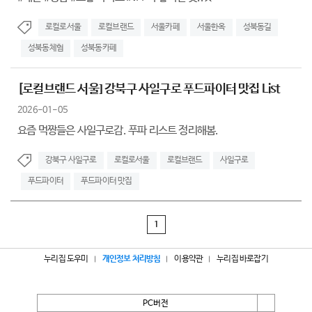
로컬로서울
로컬브랜드
서울카페
서울한옥
성북동길
성북동체험
성북동카페
[로컬브랜드 서울] 강북구 사일구로 푸드파이터 맛집 List
2026-01-05
요즘 먹짱들은 사일구로감. 푸파 리스트 정리해봄.
강북구 사일구로
로컬로서울
로컬브랜드
사일구로
푸드파이터
푸드파이터 맛집
1
누리집 도우미
개인정보 처리방침
이용약관
누리집 바로잡기
PC버전