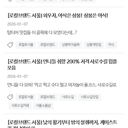
[로컬브랜드 서울] 외우자, 야식은 상봉! 상봉은 야식!
2026-01-07
탑티어 맛집들 이 골목에 다 모였다는데..?
로컬로서울
로컬브랜드
상봉먹자골목
상봉역맛집
야식
[로컬브랜드 서울] 언니들 취향 200% 저격 샤로수길 힙플
모음
2026-01-07
언니들 다 모여! 먹고 찍고 수다 떨고 여자놀이 풀코스, 샤로수길로
로컬로서울
로컬브랜드
샤로수길
샤로수길맛집
샤로수길카페
서울소품샵
[로컬브랜드 서울] 낮의 활기부터 밤의 설렘까지, 케미스트