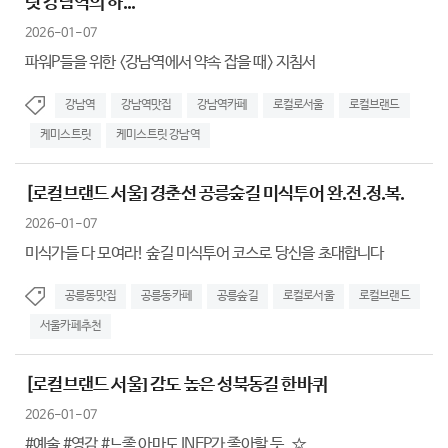
릿 강남역의 하...
2026-01-07
파워P들을 위한 <강남역에서 약속 잡을 때> 지침서
강남역
강남역맛집
강남역카페
로컬로서울
로컬브랜드
케미스트릿
케미스트릿 강남역
[로컬브랜드 서울] 경춘선 공릉숲길 미식투어 완.전.정.복.
2026-01-07
미식가들 다 모여라! 숲길 미식투어 코스로 당신을 초대합니다
공릉동맛집
공릉동카페
공릉숲길
로컬로서울
로컬브랜드
서울카페추천
[로컬브랜드 서울] 감도 높은 성북동길 한바퀴
2026-01-07
#예술 #영감 #느좋 아마도 INFP가 좋아할 듯..☆