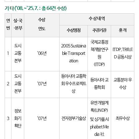
기 타(’08.~’25.7. : 총 64건 수상)
수 상 내 역
수상
연
실
·
국
번
·
본부
연도
수상명칭
주관기관
훈 격
국제교통정
도시
2005 Sustaina
책개발연구
ITDP,TRB,E
1
교통
’06년
ble Transport
원
D 공동시상
본부
ation
(ITDP)
도시
동아시아 교통학
동아시아 교
교통분야 우
2
교통
’07년
회 우수프로젝트
통학회
수상
본부
상
유엔 개발계
획(UNDP)
정보
3
화기
’07년
전자정부기술상
최우수상
및 싱가폴 Al
획단
phabet Me
dia 社