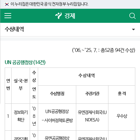
이 누리집은 대한민국 공식 전자정부 누리집입니다.
경제
수상내역
(’06.~’25. 7. : 총52종 94건 수상)
UN 공공행정상(14건)
수
수 상 내 역
상
연
실
·
국
·
본
번
부
연
수상명칭
주관기관
훈 격
도
’0
UN공공행정상
정보화기
유엔경제사회국(U
1
8
우수상
획단
NDESA)
- 사이버정책토론방
년
’0
유엔공공행정상
경영기획
유엔경제사회국(U