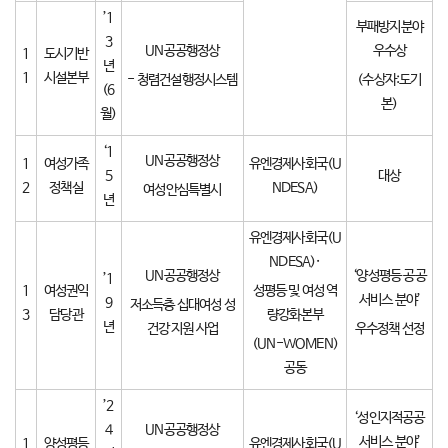
’1
부패방지분야
3
UN공공행정상
우수상
1
도시기반
년
1
시설본부
- 청렴건설행정시스템
(수상자:도기
(6
본)
월)
‘1
UN공공행정상
1
여성가족
유엔경제사회국(U
5
대상
2
정책실
NDESA)
여성안심특별시
년
유엔경제사회국(U
NDESA)·
UN공공행정상
‘양성평등 공공
’1
1
여성권익
성평등 및 여성 역
서비스 분야’
9
저소득층 십대여성 성
3
담당관
량강화본부
년
건강 지원 사업
우수정책 선정
(UN-WOMEN)
공동
’2
‘성인지적공공
4
UN공공행정상
서비스 분야’
1
양성평등
유엔경제사회국(U