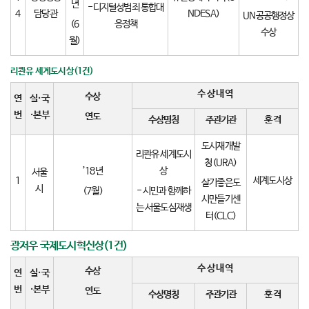
년
-디지털성범죄 통합대
4
담당관
NDESA)
UN공공행정상
(6
응정책
수상
월)
리콴유 세계도시상(1건)
수 상 내 역
수상
연
실
·
국
번
·
본부
연도
수상명칭
주관기관
훈 격
도시재개발
리콴유 세계도시
청(URA)
’18년
상
서울
1
세계도시상
살기좋은도
시
(7월)
- 시민과 함께하
시만들기센
는 서울도심재생
터(CLC)
광저우 국제도시혁신상(1건)
수 상 내 역
수상
연
실
·
국
번
·
본부
연도
수상명칭
주관기관
훈 격