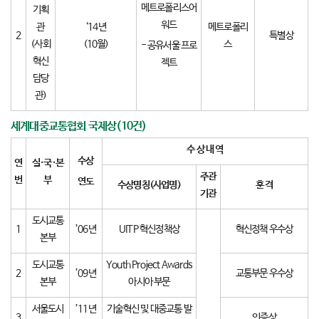
메트로폴리스어
기획
워드
관
‘14년
메트로폴리
2
특별상
(사회
(10월)
스
- 공유서울 프로
혁신
젝트
담당
관)
세계대중교통협회 국제상(10건)
수 상 내 역
수상
연
실
·
국
·
본
주관
번
부
연도
수상명칭
(
사업명
)
훈 격
기관
도시교통
1
’06년
UITP 혁신정책상
혁신정책 우수상
본부
도시교통
Youth Project Awards
2
’09년
교통부문 우수상
본부
아시아 부문
서울도시
’11년
기술혁신 및 대중교통 발
3
인증상