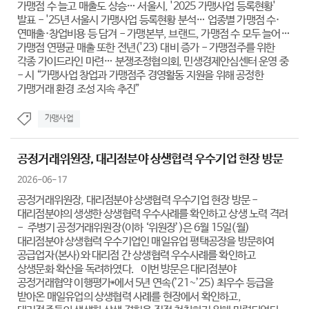
가맹점 수 늘고 매출도 상승… 서울시, '2025 가맹사업 등록현황'
발표 - '25년 서울시 가맹사업 등록현황 분석… 업종별 가맹점 수·
연매출·창업비용 등 담겨 - 가맹본부, 브랜드, 가맹점 수 모두 늘어…
가맹점 연평균 매출 또한 전년('23) 대비 증가 - 가맹점주를 위한
각종 가이드라인 마련… 분쟁조정협의회, 민생경제안심센터 운영 중
- 시 “가맹사업 창업과 가맹점주 경영활동 지원을 위해 공정한
가맹거래 환경 조성 지속 추진”
가맹사업
공정거래위원장, 대리점분야 상생협력 우수기업 현장 방문
2026-06-17
공정거래위원장, 대리점분야 상생협력 우수기업 현장 방문 -
대리점분야의 생생한 상생협력 우수사례를 확인하고 상생 노력 격려
- 주병기 공정거래위원장(이하 ‘위원장’)은 6월 15일(월)
대리점분야 상생협력 우수기업인 매일유업 평택공장을 방문하여
공급업자(본사)와 대리점 간 상생협력 우수사례를 확인하고
상생문화 확산을 독려하였다. 이번 방문은 대리점분야
공정거래협약 이행평가*에서 5년 연속(’21~’25) 최우수 등급을
받아온 매일유업의 상생협력 사례를 현장에서 확인하고,